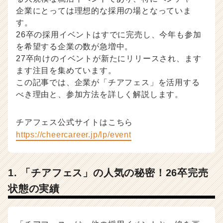
人
企業にとっては理想的な採用の場となっていま
事・
す。
採
26卒の採用イベントはすでに完売し、今年も参加
用
を希望する企業の数が急増中。
担
27卒向けのイベントが新たにリリースされ、ます
当
ます注目を集めています。
者
この記事では、企業が「チアフェス」を活用する
向
け
べき理由と、参加方法を詳しく解説します。
採
用
チアフェス公式サイトはこちら
ノ
https://cheercareer.jp/lp/event
ウ
ハ
ウ
記
1. 「チアフェス」の人気の秘密！26卒完売
事
状態の実績
|
ベ
ン
チ