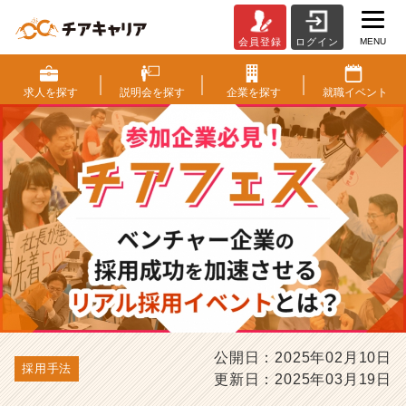
MENU
会員登録
ログイン
「チ
ア
フ
求人を
探す
説明会を
探す
企業を
探す
就職
イベント
ェ
ス」
参
加
企
業
必
見！
ベ
ン
チ
ャ
ー
企
公開日：2025年02月10日
採用手法
業
更新日：2025年03月19日
の