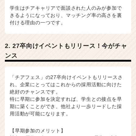
ア
学生はチアキャリアで面談された人のみが参加で
キ
ャ
きるようになっており、マッチング率の高さを裏
リ
付ける理由の一つです。
ア
（C
h
2. 27卒向けイベントもリリース！今がチャ
e
e
ンス
r
C
a
「チアフェス」の27卒向けイベントもリリースさ
r
れ、企業にとってはこれからの採用活動に向けた
e
e
絶好のチャンスです。
r）
特に早期に参加を決定すれば、学生との接点を早
期に築くことができ、他社より一歩リードした採
用活動が可能になります。
【早期参加のメリット】