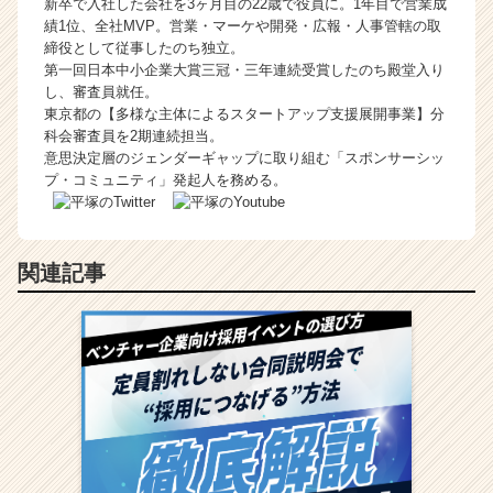
新卒で入社した会社を3ヶ月目の22歳で役員に。1年目で営業成
績1位、全社MVP。営業・マーケや開発・広報・人事管轄の取
締役として従事したのち独立。
第一回日本中小企業大賞三冠・三年連続受賞したのち殿堂入り
し、審査員就任。
東京都の【多様な主体によるスタートアップ支援展開事業】分
科会審査員を2期連続担当。
意思決定層のジェンダーギャップに取り組む「スポンサーシッ
プ・コミュニティ」発起人を務める。
関連記事