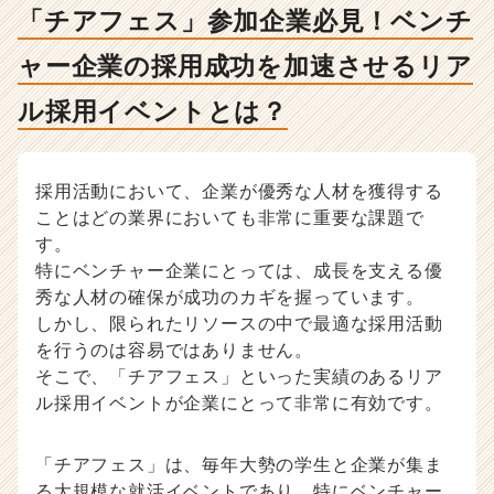
採
「チアフェス」参加企業必見！ベンチ
用
成
ャー企業の採用成功を加速させるリア
功
を
ル採用イベントとは？
加
速
さ
採用活動において、企業が優秀な人材を獲得する
せ
る
ことはどの業界においても非常に重要な課題で
リ
す。
ア
特にベンチャー企業にとっては、成長を支える優
ル
秀な人材の確保が成功のカギを握っています。
採
しかし、限られたリソースの中で最適な採用活動
用
を行うのは容易ではありません。
イ
そこで、「チアフェス」といった実績のあるリア
ベ
ン
ル採用イベントが企業にとって非常に有効です。
ト
と
「チアフェス」は、毎年大勢の学生と企業が集ま
は？
る大規模な就活イベントであり、特にベンチャー
-