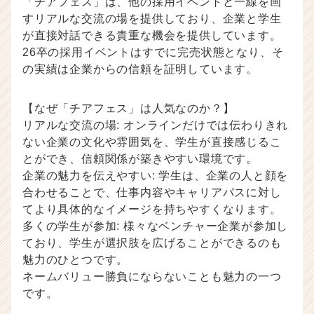
「チアフェス」は、他の採用イベントと一線を画
ャ
すリアルな交流の場を提供しており、企業と学生
ー・
が直接対話できる貴重な機会を提供しています。
成
26卒の採用イベントはすでに完売状態となり、そ
長
企
の実績は企業からの信頼を証明しています。
業
か
【なぜ「チアフェス」は人気なのか？】
ら
リアルな交流の場: オンラインだけでは伝わりきれ
ス
カ
ない企業の文化や雰囲気を、学生が直接感じるこ
ウ
とができ、信頼関係が築きやすい環境です。
ト
企業の魅力を伝えやすい: 学生は、企業の人と顔を
が
合わせることで、仕事内容やキャリアパスに対し
届
てより具体的なイメージを持ちやすくなります。
く
多くの学生が参加: 様々なベンチャー企業が参加し
就
ており、学生が選択肢を広げることができるのも
活
サ
魅力のひとつです。
イ
ネームバリュー勝負にならないことも魅力の一つ
ト
です。
チ