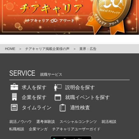
ら
ス
カ
ウ
ト
が
届
く
HOME
＞
チアキャリア掲載企業様の声
＞
業界：広告
就
活
サ
SERVICE
イ
就職サービス
ト
チ
求人を探す
説明会を探す
ア
企業を探す
就職イベントを探す
キ
ャ
タイムライン
適性検査
リ
ア
就活ノウハウ
選考体験談
スペシャルコンテンツ
就活相談
（C
転職相談
企業マンガ
チアキャリアユーザーガイド
h
e