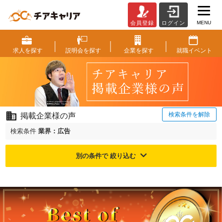
MENU
会員登録
ログイン
ご
掲
載
求人を
探す
説明会を
探す
企業を
探す
就職
イベント
企
業
様
の
声
|
検索条件を解除
掲載企業様の声
ベ
ン
検索条件
業界：広告
チ
ャ
別の条件で 絞り込む
ー・
成
長
企
業
か