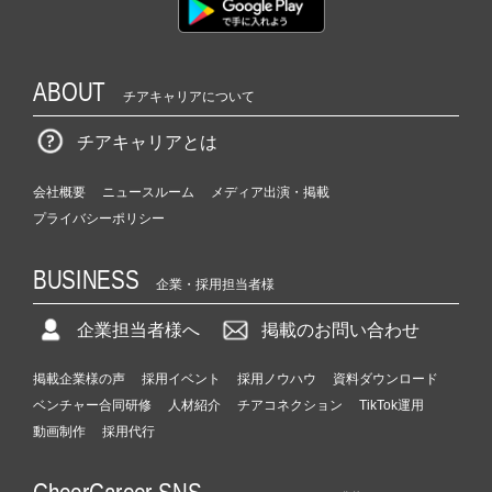
e
r
C
ABOUT
a
チアキャリアについて
r
e
チアキャリアとは
e
r）
会社概要
ニュースルーム
メディア出演・掲載
プライバシーポリシー
BUSINESS
企業・採用担当者様
企業担当者様へ
掲載のお問い合わせ
掲載企業様の声
採用イベント
採用ノウハウ
資料ダウンロード
ベンチャー合同研修
人材紹介
チアコネクション
TikTok運用
動画制作
採用代行