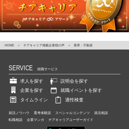
ら
ス
カ
ウ
ト
が
届
く
HOME
＞
チアキャリア掲載企業様の声
＞
業界：不動産
就
活
サ
SERVICE
イ
就職サービス
ト
チ
求人を探す
説明会を探す
ア
企業を探す
就職イベントを探す
キ
ャ
タイムライン
適性検査
リ
ア
就活ノウハウ
選考体験談
スペシャルコンテンツ
就活相談
（C
転職相談
企業マンガ
チアキャリアユーザーガイド
h
e