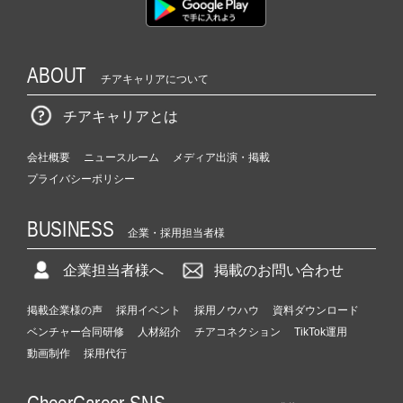
e
r
C
ABOUT
a
チアキャリアについて
r
e
チアキャリアとは
e
r）
会社概要
ニュースルーム
メディア出演・掲載
プライバシーポリシー
BUSINESS
企業・採用担当者様
企業担当者様へ
掲載のお問い合わせ
掲載企業様の声
採用イベント
採用ノウハウ
資料ダウンロード
ベンチャー合同研修
人材紹介
チアコネクション
TikTok運用
動画制作
採用代行