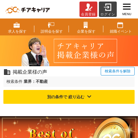
MENU
会員登録
ログイン
ご
掲
載
求人を
探す
説明会を
探す
企業を
探す
就職
イベント
企
業
様
の
声
|
検索条件を解除
掲載企業様の声
ベ
ン
検索条件
業界：不動産
チ
ャ
別の条件で 絞り込む
ー・
成
長
企
業
か