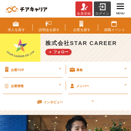
MENU
会員登録
ログイン
S
T
A
求人を
探す
説明会を
探す
企業を
探す
就職
イベント
R
C
株式会社STAR CAREER
A
＋ フォロー
R
E
E
>
>
企業TOP
募集
R
の
男
>
>
企業情報
メンバー
女
比
>
率
インタビュー
は？
【株
式
会