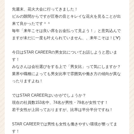
ャ
先週末、花火大会に行ってきました！
ー・
ビルの隙間からですが圧巻の音とキレイな花火を見ることが出
成
来て良かったです＾＾
長
毎年「来年こそは良い席をお金払って見よう！」と意気込んで
企
業
ますが未だに一度も叶えられていません、、来年こそは！(;'∀')
か
ら
今日はSTAR CAREERの男女比についてお話しようと思いま
ス
す！
カ
みなさんは会社選びをする上で「男女比」って気にしますか？
ウ
業界や職種によっても男女比率で雰囲気や働き方の傾向が異な
ト
ったりますよね！
が
届
く
ではSTAR CAREERはいかがでしょうか？
就
現在の社員数153名中、74名が男性・79名が女性です！
活
若干女性が上回っておりますが、比率は半分半分ですね！
サ
イ
STAR CAREERでは男性も女性も働きやすい環境が整ってま
ト
す！
チ