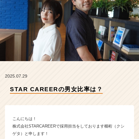
社
S
T
A
R
C
A
R
E
E
R
の
2025.07.29
タ
イ
STAR CAREERの男女比率は？
ム
ラ
イ
ン】
こんにちは！
|
ベ
株式会社STARCAREERで採用担当をしております櫛桁（クシ
ン
ゲタ）と申します！
チ