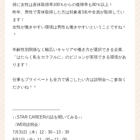
ア
得に女性は産休取得率100％からの復帰率も80％以上！
キ
昨年、男性で育休取得した方は対象者3名中全員が取得してい
ャ
ます！
リ
女性が働きやすい環境は男性も働きやすいということですね＾
ア
＾
（C
h
年齢性別関係なく幅広いキャリアや働き方が選択できる企業、
e
e
「はたらく私をカラフルに」のビジョンが実現できる環境があ
r
ります！
C
a
仕事もプライベートも全力で過ごしたい方は説明会へご参加く
r
ださいね＾＾
e
e
r）
--------------------------------------
↓↓STAR CAREERの話を聞いてみる↓↓
〈WEB説明会〉
7月31日（木）12：30～13：30
8月1日（金）11：00～12：00