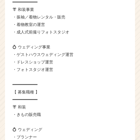
━━━━━━━━━━
く
👘 和装事業
就
・振袖／着物レンタル・販売
活
・着物教室の運営
サ
・成人式前撮りフォトスタジオ
イ
ト
チ
💍 ウェディング事業
ア
・ゲストハウスウェディング運営
キ
・ドレスショップ運営
ャ
・フォトスタジオ運営
リ
ア
━━━━━━━━━━
（C
h
【 募集職種 】
e
━━━━━━━━━━
e
👘 和装
r
・きもの販売職
C
a
💍 ウェディング
r
・プランナー
e