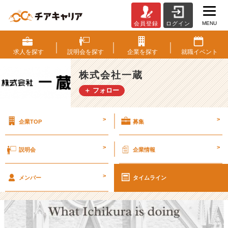
MENU
会員登録
ログイン
一
蔵
っ
求人を
探す
説明会を
探す
企業を
探す
就職
イベント
て
な
株式会社一蔵
に
＋ フォロー
し
て
る
>
>
企業TOP
募集
の？
【株
式
>
>
説明会
企業情報
会
社
>
一
メンバー
タイムライン
蔵
の
タ
イ