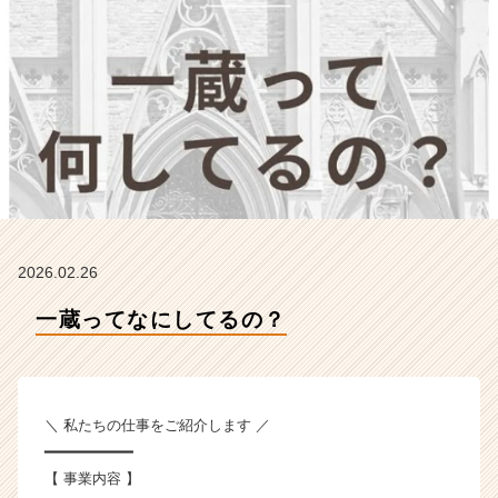
ム
ラ
イ
ン】
|
ベ
ン
チ
ャ
ー・
成
長
2026.02.26
企
業
一蔵ってなにしてるの？
か
ら
ス
カ
＼ 私たちの仕事をご紹介します ／
ウ
ト
━━━━━━━━━━
が
【 事業内容 】
届