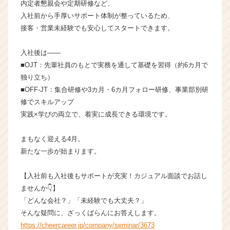
内定者懇親会や定期研修など、
活
入社前から手厚いサポート体制が整っているため、
サ
接客・営業未経験でも安心してスタートできます。
イ
ト
入社後は――
チ
ア
■OJT：先輩社員のもとで実務を通して基礎を習得（約6カ月で
キ
独り立ち）
ャ
■OFF-JT：集合研修や3カ月・6カ月フォロー研修、事業部別研
リ
修でスキルアップ
ア
実践×学びの両立で、着実に成長できる環境です。
（C
h
まもなく迎える4月。
e
e
新たな一歩が始まります。
r
C
【入社前も入社後もサポートが充実！カジュアル面談でお話し
a
ませんか👇】
r
「どんな会社？」「未経験でも大丈夫？」
e
そんな疑問に、ざっくばらんにお答えします。
e
https://cheercareer.jp/company/seminar/3673
r）