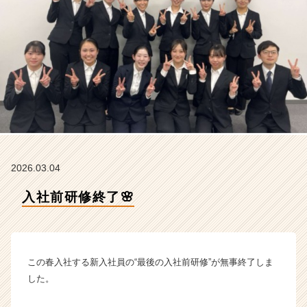
イ
ン】
|
ベ
ン
チ
ャ
ー・
成
長
企
業
2026.03.04
か
ら
入社前研修終了🌸
ス
カ
ウ
ト
この春入社する新入社員の“最後の入社前研修”が無事終了しま
が
届
した。
く
就