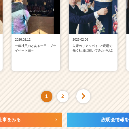
2026.02.12
2026.02.06
一蔵社員のとある一日～プラ
先輩のリアルボイスｰ現場で
イべート編～
働く社員に聞いてみたｰVol.2
1
2
仕事をみる
説明会情報を