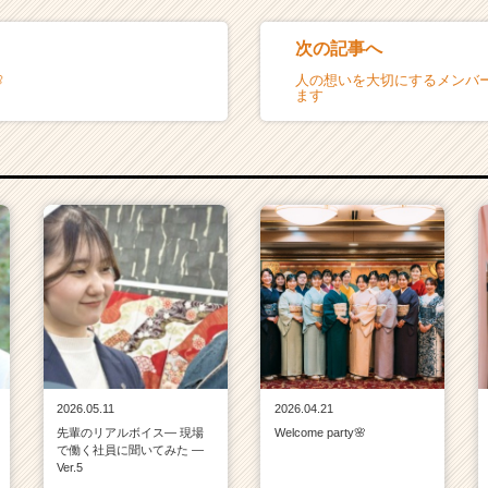
次の記事へ

人の想いを大切にするメンバ
ます
2026.05.11
2026.04.21
先輩のリアルボイス― 現場
Welcome party🌸
で働く社員に聞いてみた ―
Ver.5