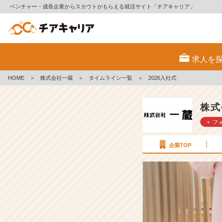
ベンチャー・成長企業からスカウトがもらえる就活サイト「チアキャリア」
2
0
求人を
2
6
HOME
＞
株式会社一蔵
＞
タイムライン一覧
＞
2026入社式
入
社
式
株式
【株
＋ フ
式
会
社
企業TOP
一
蔵
の
タ
イ
ム
ラ