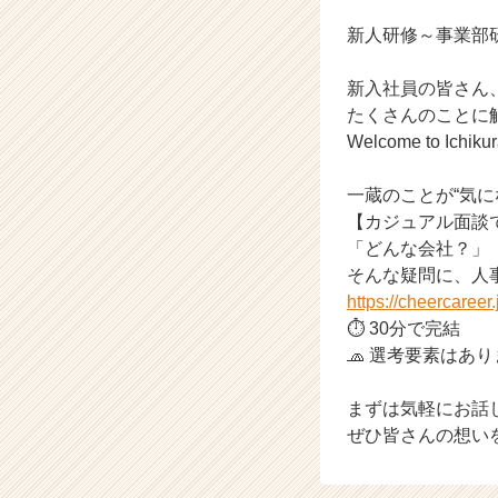
就
活
新人研修～事業部
サ
イ
新入社員の皆さん
ト
たくさんのことに
チ
Welcome to Ichikur
ア
キ
ャ
一蔵のことが“気に
リ
【カジュアル面談で
ア
「どんな会社？」
（C
そんな疑問に、人
h
https://cheercaree
e
⏱ 30分で完結
e
🧢 選考要素はあ
r
C
a
まずは気軽にお話
r
ぜひ皆さんの想い
e
e
r）