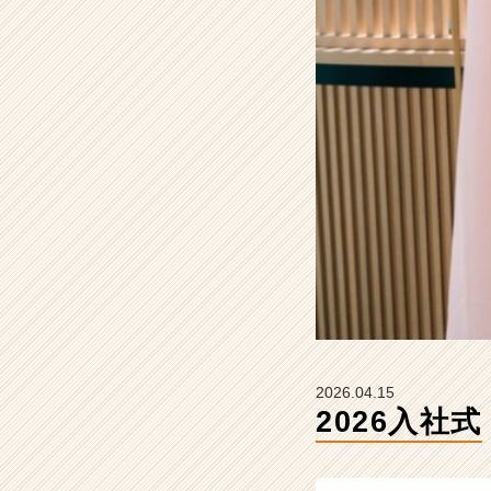
イ
ン】
|
ベ
ン
チ
ャ
ー・
成
長
企
業
か
ら
ス
カ
ウ
2026.04.15
ト
2026入社式
が
届
く