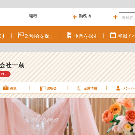
探す
説明会を
探す
企業を
探す
就職
イ
会社一蔵
ォロー
募集
説明会
企業情報
メンバ