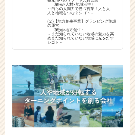
観光地へのリゾート人材営業
〈観光×人材×地域活性〉
～自らの人間力で勝つ営業！人と人、
人と地域をつなぐシゴト～
(２)【地方創生事業】グランピング施設
の運営
〈観光×地方創生〉
～まだ知られていない地域の魅力を高
めまだ知られていない地域に光を灯す
シゴト～