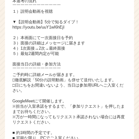
本選考の流れ
チ
￣￣￣￣￣￣￣￣￣￣￣￣
１）説明会動画を視聴
ア
キ
▼【説明会動画】5分で知るダイブ！
ャ
https://youtu.be/uuY1wI6hEjI
リ
２）本画面にて一次面接日を予約
ア
３）面接の詳細はメッセージに届きます
（C
４）1次面接→2次→最終面接
h
５）最短2週間内定が可能
e
面接当日の詳細・参加方法
e
￣￣￣￣￣￣￣￣￣￣￣￣
r
ご予約時に詳細メールが届きます。
C
□徹底解説「50分の説明動画」も併せて送付いたします。
a
□日にちをお間違いないよう、当日は参加用URLへご入室くだ
さい。
r
e
GoogleMeetにて開催します。
e
※担当が入室承諾をするまで、「参加リクエスト」を押したま
r）
までお待ちください。
※万が一時間になってもリクエスト承認されない場合には再度
リクエストください。
■ 約1時間の予定です。
■ 可能な限り、PCでご入室ください。