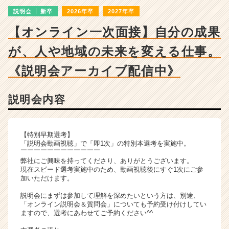
ン
説明会
新卒
2026年卒
2027年卒
チ
ャ
【オンライン一次面接】自分の成果
ー・
成
が、人や地域の未来を変える仕事。
長
企
《説明会アーカイブ配信中》
業
か
説明会内容
ら
ス
カ
ウ
【特別早期選考】
ト
「説明会動画視聴」で「即1次」の特別本選考を実施中。
￣￣￣￣￣￣￣￣￣￣￣￣
が
弊社にご興味を持ってくださり、ありがとうございます。
届
現在スピード選考実施中のため、動画視聴後にすぐ1次にご参
く
加いただけます。
就
説明会にまずは参加して理解を深めたいという方は、別途、
活
「オンライン説明会＆質問会」についても予約受け付けしてい
サ
ますので、選考にあわせてご予約ください^^
イ
ト