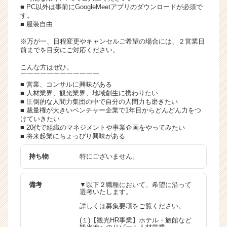
■ PC以外は事前にGoogleMeetアプリのダウンロードが必須で
す。
■ 服装自由
※万が一、日程変更やキャンセルご希望の場合には、２営業日
前までを目安にご対応ください。
こんな方はぜひ。
￣￣￣￣￣￣￣￣￣￣￣￣
■ 営業、コンサルに興味がある
■ 人材業界、観光業界、地域創生に携わりたい
■ 圧倒的な人間力集団の中で自分の人間力も磨きたい
■ 裁量権が大きいベンチャー企業で1年目からどんどん力をつ
けていきたい
■ 20代で組織のマネジメントや事業企画をやってみたい
■ 将来起業にちょっぴり興味がある
持ち物
特にございません。
備考
▼以下２職種において、希望に沿って
選考いたします。
詳しくは募集要項をご覧ください。
(１)【観光HR事業】ホテル・旅館など