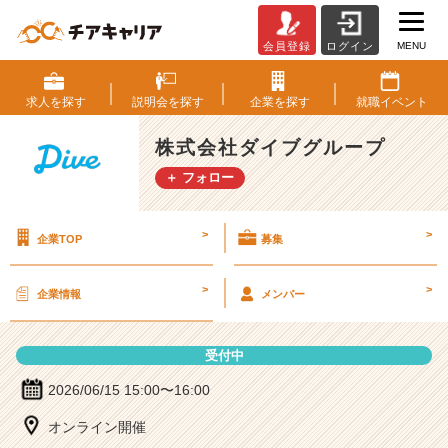
MENU
会員登録
ログイン
株
式
会
求人を
探す
説明会を
探す
企業を
探す
就職
イベント
社
ダ
株式会社ダイブグループ
イ
＋ フォロー
ブ
グ
ル
>
>
企業TOP
募集
ー
プ
の
>
>
企業情報
メンバー
説
明
会
受付中
詳
細
2026/06/15 15:00〜16:00
|
オンライン開催
ベ