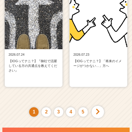
2026.07.24
2026.07.23
【IOGってナニ？】『御社で活躍
【IOGってナニ？】「将来のイメ
している方の共通点を教えてくだ
ージがつかない…」方へ
さい』
1
2
3
4
5