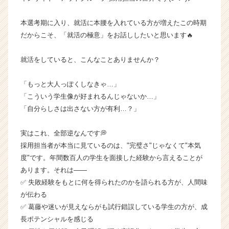
ン
チ
本選考期に入り、就活に本腰を入れている方が増えたこの時期
ャ
だからこそ、「就活の極意」をお話ししたいと思います🔥
ー・
成
就活をしていると、こんなことありませんか？
長
企
「もっと大人っぽくしなきゃ…」
業
か
「こういう学生像が好まれるんじゃないか…」
ら
「自分らしさは出さない方が有利…？」
ス
カ
実はこれ、全部逆なんです💭
ウ
採用担当者が本当に見ているのは、"完璧さ"じゃなくて"本気
ト
度"です。年間数百人の学生を面接した経験から言えることが
が
あります。それは——
届
く
✅ 失敗経験をもとに何を得られたのかを語られる方が、人間味
就
が伝わる
活
✅ 葛藤や迷いが見えならがも試行錯誤している学生の方が、成
サ
長ポテンシャルを感じる
イ