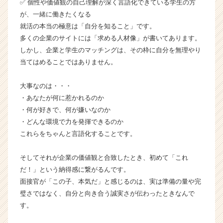
✅ 個性や価値観の自己理解が深く言語化できている学生の方
ト
が、一緒に働きたくなる
チ
就活の本当の極意は「自分を知ること」です。
ア
キ
多くの企業のサイトには「求める人材像」が書いてあります。
ャ
しかし、企業と学生のマッチングは、その枠に自分を無理やり
リ
当てはめることではありません。
ア
（C
大事なのは・・・
h
・あなたが何に惹かれるのか
e
・何が好きで、何が嫌いなのか
e
r
・どんな環境で力を発揮できるのか
C
これらをちゃんと言語化することです。
a
r
そしてそれが企業の価値観と合致したとき、初めて「これ
e
だ！」という納得感に繋がるんです。
e
面接官が「この子、本気だ」と感じるのは、実は準備の量や完
r）
璧さではなく、自分と向き合う誠実さが伝わったときなんで
す。