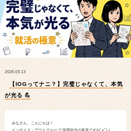
💪
【イ
ン
サ
イ
ド・
ア
ウ
ト
グ
ル
ー
2026.03.13
プ
の
【IOGってナニ？】完璧じゃなくて、本気
タ
イ
が光る 💪
ム
ラ
イ
ン】
みなさん、こんにちは！
|
インサイド・アウトグループ 採用担当の富井です(oﾟvﾟ)ノ
ベ