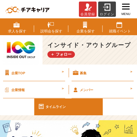
MENU
会員登録
ログイン
【I
O
G
求人を
探す
説明会を
探す
企業を
探す
就職
イベント
っ
て
インサイド・アウトグループ
ナ
＋ フォロー
ニ？】
完
璧
>
>
企業TOP
募集
じ
ゃ
な
>
>
企業情報
メンバー
く
て、
本
タイムライン
気
が
光
る