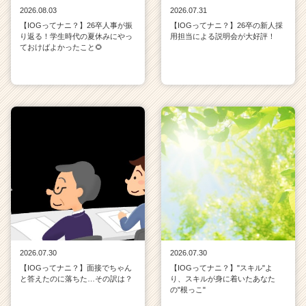
2026.08.03
2026.07.31
【IOGってナニ？】26卒人事が振
【IOGってナニ？】26卒の新人採
り返る！学生時代の夏休みにやっ
用担当による説明会が大好評！
ておけばよかったこと🌻
2026.07.30
2026.07.30
【IOGってナニ？】面接でちゃん
【IOGってナニ？】"スキル"よ
と答えたのに落ちた…その訳は？
り、スキルが身に着いたあなた
の"根っこ"