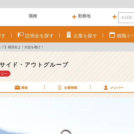
探す
説明会を
探す
企業を
探す
就職
イ
ナニ？】就活生よ！大志を抱け！
サイド・アウトグループ
ォロー
募集
企業情報
メンバー