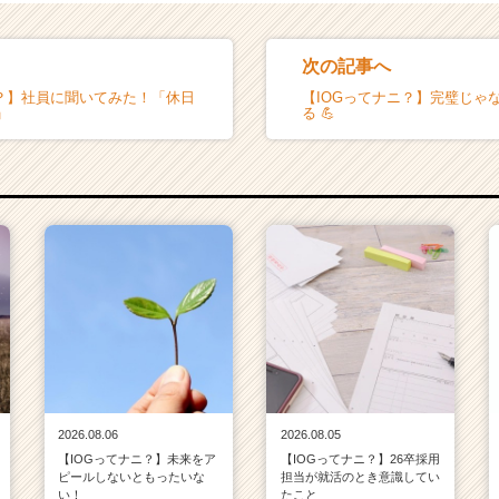
次の記事へ
ニ？】社員に聞いてみた！「休日
【IOGってナニ？】完璧じゃ
」
る 💪
2026.08.06
2026.08.05
【IOGってナニ？】未来をア
【IOGってナニ？】26卒採用
ピールしないともったいな
担当が就活のとき意識してい
い！
たこと