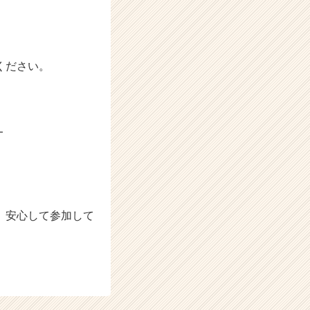
ください。
━
、安心して参加して