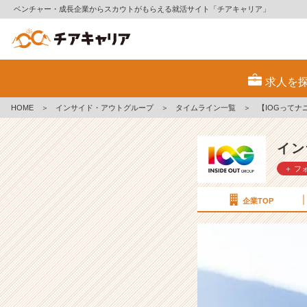
ベンチャー・成長企業からスカウトがもらえる就活サイト「チアキャリア」
【I
O
求人を
G
っ
HOME
＞
インサイド・アウトグループ
＞
タイムライン一覧
＞
【IOGって
て
ナ
ニ？】
イン
就
＋ フ
活
生
よ！
企業TOP
大
志
を
抱
け！
【イ
ン