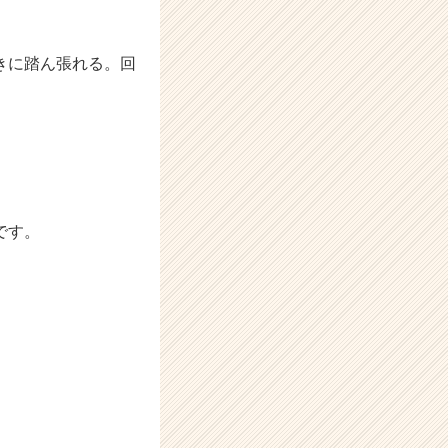
きに踏ん張れる。回
です。