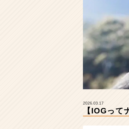
サ
イ
ド・
ア
ウ
ト
グ
ル
ー
プ
の
タ
イ
ム
ラ
イ
ン】
2026.03.17
|
【IOGっ
ベ
ン
チ