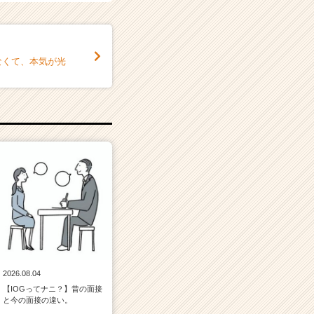
なくて、本気が光
2026.08.04
【IOGってナニ？】昔の面接
と今の面接の違い。