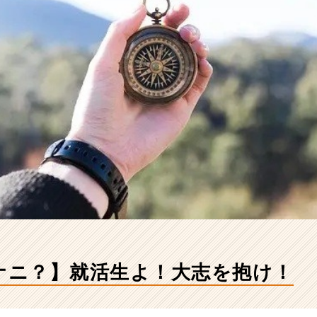
てナニ？】就活生よ！大志を抱け！