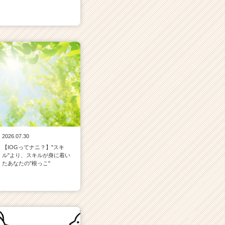
2026.07.30
【IOGってナニ？】"スキ
ル"より、スキルが身に着い
たあなたの"根っこ"