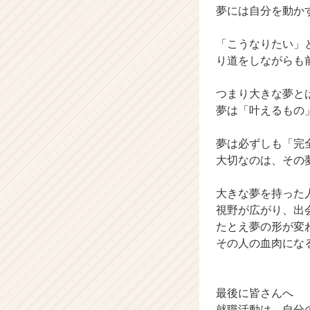
夢には自分を動か
キ
ャ
リ
「こうなりたい」
ア
り道をしながらも
（C
h
つまり大きな夢と
e
夢は「叶えるもの
e
r
夢は必ずしも「完
C
a
大切なのは、その
r
e
大きな夢を持った
e
視野が広がり、出
r）
たとえ夢の形が変
その人の血肉にな
最後に皆さんへ
就職活動は、自分