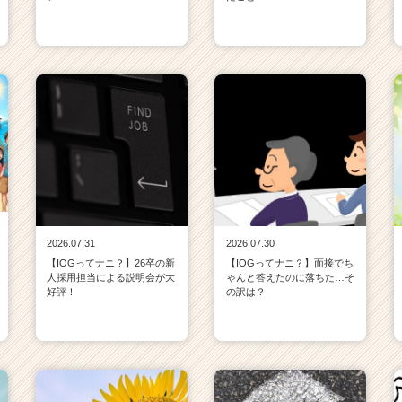
2026.07.31
2026.07.30
【IOGってナニ？】26卒の新
【IOGってナニ？】面接でち
人採用担当による説明会が大
ゃんと答えたのに落ちた…そ
好評！
の訳は？