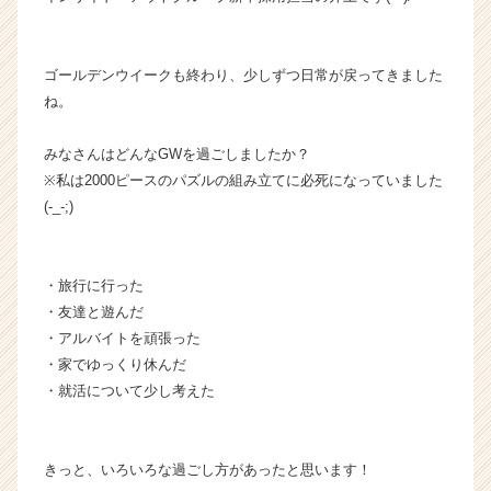
チ
ャ
ー・
ゴールデンウイークも終わり、少しずつ日常が戻ってきました
成
ね。
長
企
みなさんはどんなGWを過ごしましたか？
業
※私は2000ピースのパズルの組み立てに必死になっていました
か
ら
(-_-;)
ス
カ
ウ
・旅行に行った
ト
・友達と遊んだ
が
・アルバイトを頑張った
届
・家でゆっくり休んだ
く
就
・就活について少し考えた
活
サ
イ
きっと、いろいろな過ごし方があったと思います！
ト