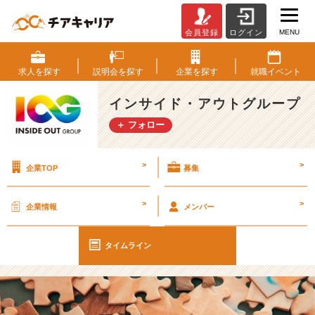
MENU
会員登録
ログイン
【I
O
G
求人を
探す
説明会を
探す
企業を
探す
就職
イベント
っ
て
インサイド・アウトグループ
ナ
＋ フォロー
ニ？】
G
W
>
>
企業TOP
募集
ど
う
過
>
>
企業情報
メンバー
ご
し
ま
タイムライン
し
た
か？
👀