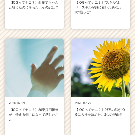
【IOGってナニ？】面接でちゃん
【IOGってナニ？】"スキル"よ
と答えたのに落ちた…その訳は？
り、スキルが身に着いたあなた
の"根っこ"
2026.07.29
2026.07.27
【IOGってナニ？】26卒採用担当
【IOGってナニ？】26卒の私がIO
が「伝える側」になって感じたこ
Gに入社を決めた、2つの理由🌼
と