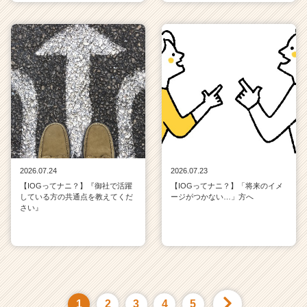
2026.07.24
2026.07.23
【IOGってナニ？】『御社で活躍
【IOGってナニ？】「将来のイメ
している方の共通点を教えてくだ
ージがつかない…」方へ
さい』
1
2
3
4
5