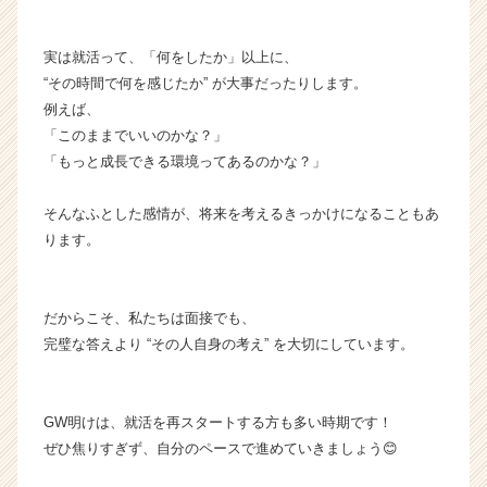
チ
ア
実は就活って、「何をしたか」以上に、
キ
ャ
“その時間で何を感じたか” が大事だったりします。
リ
例えば、
ア
「このままでいいのかな？」
（C
「もっと成長できる環境ってあるのかな？」
h
e
そんなふとした感情が、将来を考えるきっかけになることもあ
e
ります。
r
C
a
r
だからこそ、私たちは面接でも、
e
完璧な答えより “その人自身の考え” を大切にしています。
e
r）
GW明けは、就活を再スタートする方も多い時期です！
ぜひ焦りすぎず、自分のペースで進めていきましょう😊