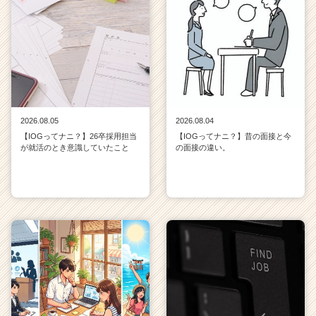
2026.08.05
2026.08.04
【IOGってナニ？】26卒採用担当
【IOGってナニ？】昔の面接と今
が就活のとき意識していたこと
の面接の違い。