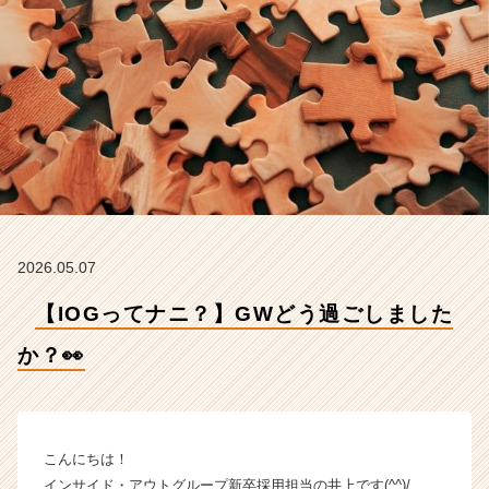
【イ
ン
サ
イ
ド・
ア
ウ
ト
グ
ル
ー
プ
2026.05.07
の
タ
【IOGってナニ？】GWどう過ごしました
イ
ム
か？👀
ラ
イ
ン】
|
こんにちは！
ベ
インサイド・アウトグループ新卒採用担当の井上です(^^)/
ン