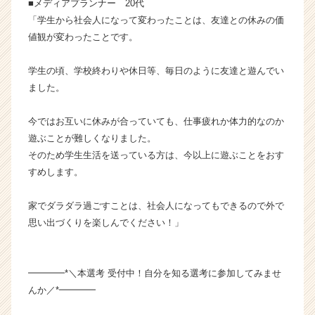
■メディアプランナー 20代
イ
「学生から社会人になって変わったことは、友達との休みの価
ト
値観が変わったことです。
チ
ア
キ
学生の頃、学校終わりや休日等、毎日のように友達と遊んでい
ャ
ました。
リ
ア
今ではお互いに休みが合っていても、仕事疲れか体力的なのか
（C
遊ぶことが難しくなりました。
h
そのため学生生活を送っている方は、今以上に遊ぶことをおす
e
e
すめします。
r
C
家でダラダラ過ごすことは、社会人になってもできるので外で
a
思い出づくりを楽しんでください！」
r
e
e
━━━━*＼本選考 受付中！自分を知る選考に参加してみませ
r）
んか／*━━━━