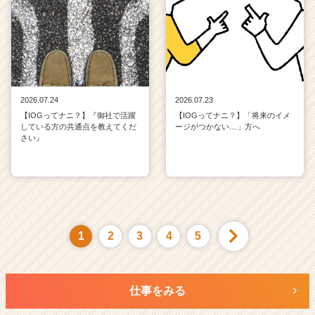
2026.07.24
2026.07.23
【IOGってナニ？】『御社で活躍
【IOGってナニ？】「将来のイメ
している方の共通点を教えてくだ
ージがつかない…」方へ
さい』
1
2
3
4
5
仕事をみる