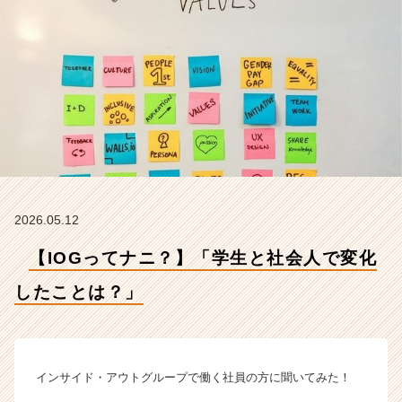
と
は？」
【イ
ン
サ
イ
ド・
ア
ウ
ト
グ
ル
2026.05.12
ー
プ
【IOGってナニ？】「学生と社会人で変化
の
タ
したことは？」
イ
ム
ラ
イ
インサイド・アウトグループで働く社員の方に聞いてみた！
ン】
|