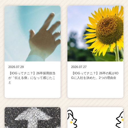
2026.07.29
2026.07.27
【IOGってナニ？】26卒採用担当
【IOGってナニ？】26卒の私がIO
が「伝える側」になって感じたこ
Gに入社を決めた、2つの理由🌼
と