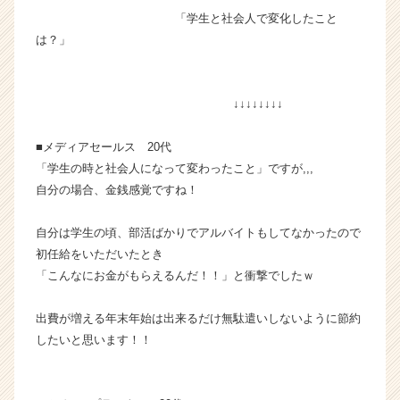
ベ
「学生と社会人で変化したこと
ン
は？」
チ
ャ
ー・
↓↓↓↓↓↓↓↓
成
長
■メディアセールス 20代
企
業
「学生の時と社会人になって変わったこと」ですが,,,
か
自分の場合、金銭感覚ですね！
ら
ス
自分は学生の頃、部活ばかりでアルバイトもしてなかったので
カ
初任給をいただいたとき
ウ
「こんなにお金がもらえるんだ！！」と衝撃でしたｗ
ト
が
届
出費が増える年末年始は出来るだけ無駄遣いしないように節約
く
したいと思います！！
就
活
サ