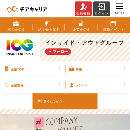
MENU
会員登録
ログイン
【I
O
G
求人を
探す
説明会を
探す
企業を
探す
就職
イベント
っ
て
インサイド・アウトグループ
ナ
＋ フォロー
ニ？】
「学
生
>
>
企業TOP
募集
と
社
会
>
>
企業情報
メンバー
人
で
変
タイムライン
化
し
た
こ