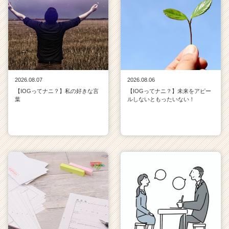
2026.08.07
2026.08.06
【IOGってナニ？】私の好きな言
【IOGってナニ？】未来をアピー
葉
ルしないともったいない！