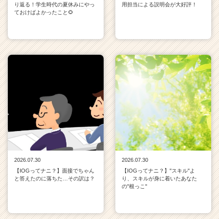
り返る！学生時代の夏休みにやっ
用担当による説明会が大好評！
ておけばよかったこと🌻
2026.07.30
2026.07.30
【IOGってナニ？】面接でちゃん
【IOGってナニ？】"スキル"よ
と答えたのに落ちた…その訳は？
り、スキルが身に着いたあなた
の"根っこ"