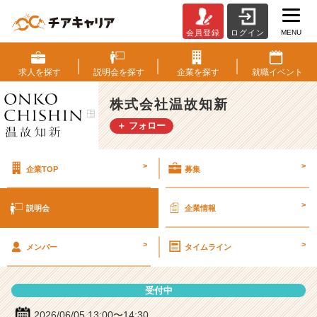
MENU
会員登録
ログイン
株
式
会
求人を
探す
説明会を
探す
企業を
探す
就職
イベント
社
温
株式会社温故知新
故
＋ フォロー
知
新
の
>
>
企業TOP
募集
説
明
会
>
説明会
企業情報
詳
細
>
>
|
メンバー
タイムライン
ベ
ン
受付中
チ
ャ
2026/06/05 13:00〜14:30