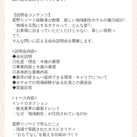
ャ
リ
【説明会コンテンツ】
ア
星野リゾート経験者が創業、新しい地域創生ホテルの魅力紹介!
（C
「地域を元気にするホテルって、どんな姿?」
「お客様に泊まっていただくだけじゃない、新しい役割っ
h
て?」
e
そんな問いに応える会社説明会を開催します。
e
r
<説明会内容>
◆会社説明
C
◎社是・理念・今後の展望
a
◎事業内容と今後の展望
r
◎具体的な業務内容
e
◆新卒の皆さんへ提供できる環境・キャリアについて
◆ホテルでの現場経験がある社員との座談会
e
◆質疑応答
r）
<トーク内容>
イントロダクション
・観光業界の最新トレンド
・なぜ「地域創生」が注目されているのか
星野リゾートで学んだこと
・現場で実践されたホスピタリティ
・“おもてなし”を超える仕組みづくり