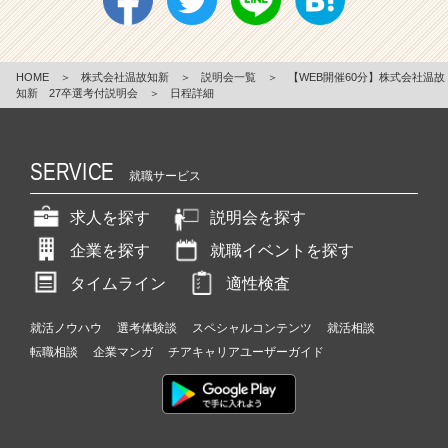
HOME
＞
株式会社温故知新
＞
説明会一覧
＞
【WEB開催60分】株式会社温故
知新 27卒選考付説明会
＞
日程詳細
SERVICE
就職サービス
求人を探す
説明会を探す
企業を探す
就職イベントを探す
タイムライン
適性検査
就活ノウハウ
選考体験談
スペシャルコンテンツ
就活相談
転職相談
企業マンガ
チアキャリアユーザーガイド