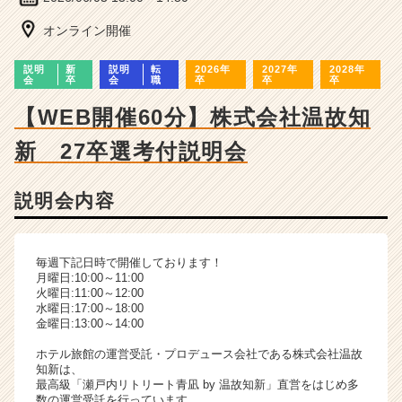
ー・
成
オンライン開催
長
企
説明
新
説明
転
2026年
2027年
2028年
業
会
卒
会
職
卒
卒
卒
か
【WEB開催60分】株式会社温故知
ら
ス
新 27卒選考付説明会
カ
ウ
ト
説明会内容
が
届
く
毎週下記日時で開催しております！
就
月曜日:10:00～11:00
活
火曜日:11:00～12:00
サ
水曜日:17:00～18:00
金曜日:13:00～14:00
イ
ト
ホテル旅館の運営受託・プロデュース会社である株式会社温故
チ
知新は、
ア
最高級「瀬戸内リトリート青凪 by 温故知新」直営をはじめ多
数の運営受託を行っています。
キ