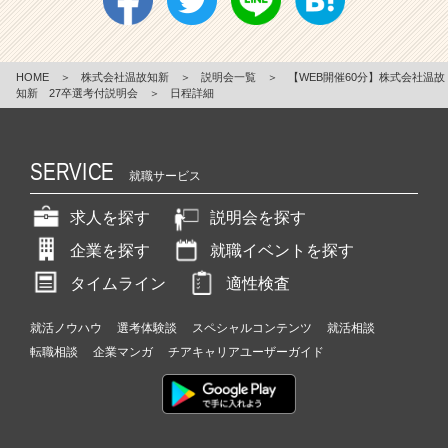
HOME
＞
株式会社温故知新
＞
説明会一覧
＞
【WEB開催60分】株式会社温故
知新 27卒選考付説明会
＞
日程詳細
SERVICE
就職サービス
求人を探す
説明会を探す
企業を探す
就職イベントを探す
タイムライン
適性検査
就活ノウハウ
選考体験談
スペシャルコンテンツ
就活相談
転職相談
企業マンガ
チアキャリアユーザーガイド