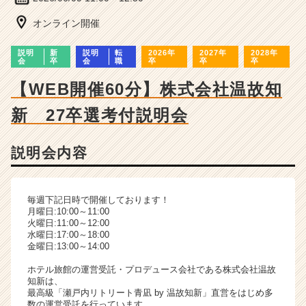
ー・
成
オンライン開催
長
企
説明
新
説明
転
2026年
2027年
2028年
業
会
卒
会
職
卒
卒
卒
か
【WEB開催60分】株式会社温故知
ら
ス
新 27卒選考付説明会
カ
ウ
ト
説明会内容
が
届
く
毎週下記日時で開催しております！
就
月曜日:10:00～11:00
活
火曜日:11:00～12:00
サ
水曜日:17:00～18:00
金曜日:13:00～14:00
イ
ト
ホテル旅館の運営受託・プロデュース会社である株式会社温故
チ
知新は、
ア
最高級「瀬戸内リトリート青凪 by 温故知新」直営をはじめ多
数の運営受託を行っています。
キ