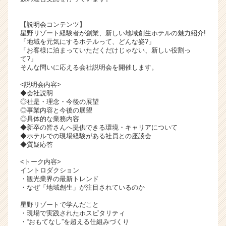
ャ
リ
【説明会コンテンツ】
ア
星野リゾート経験者が創業、新しい地域創生ホテルの魅力紹介!
（C
「地域を元気にするホテルって、どんな姿?」
「お客様に泊まっていただくだけじゃない、新しい役割っ
h
て?」
e
そんな問いに応える会社説明会を開催します。
e
r
<説明会内容>
◆会社説明
C
◎社是・理念・今後の展望
a
◎事業内容と今後の展望
r
◎具体的な業務内容
e
◆新卒の皆さんへ提供できる環境・キャリアについて
◆ホテルでの現場経験がある社員との座談会
e
◆質疑応答
r）
<トーク内容>
イントロダクション
・観光業界の最新トレンド
・なぜ「地域創生」が注目されているのか
星野リゾートで学んだこと
・現場で実践されたホスピタリティ
・“おもてなし”を超える仕組みづくり