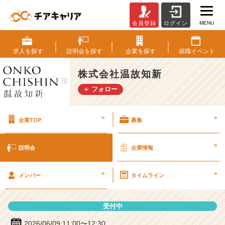
MENU
会員登録
ログイン
株
式
会
求人を
探す
説明会を
探す
企業を
探す
就職
イベント
社
温
株式会社温故知新
故
＋ フォロー
知
新
の
>
>
企業TOP
募集
説
明
会
>
説明会
企業情報
詳
細
>
>
|
メンバー
タイムライン
ベ
ン
受付中
チ
ャ
2026/06/09 11:00〜12:30