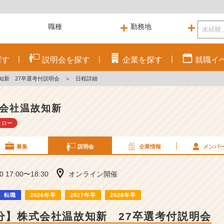
探す
説明会を
探す
企業を
探す
就職
イ
知新 27卒選考付説明会
＞
日程詳細
会社温故知新
ォロー
募集
説明会
企業情報
メンバ
10 17:00〜18:30
オンライン開催
転職
2026年卒
2027年卒
2028年卒
0分】株式会社温故知新 27卒選考付説明会