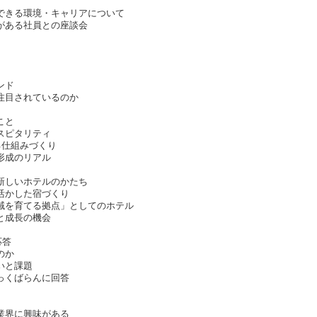
できる環境・キャリアについて
がある社員との座談会
ンド
注目されているのか
こと
スピタリティ
る仕組みづくり
形成のリアル
新しいホテルのかたち
活かした宿づくり
域を育てる拠点」としてのホテル
と成長の機会
応答
のか
いと課題
っくばらんに回答
業界に興味がある