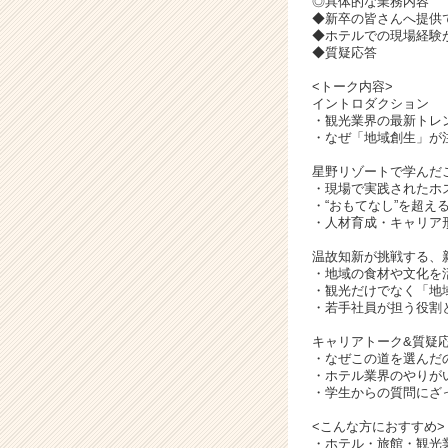
◎具体的な業務内容
ア
◆新卒の皆さんへ提供
キ
◆ホテルでの現場経験
ャ
◆質疑応答
リ
<トーク内容>
ア
イントロダクション
（C
・観光業界の最新トレ
h
・なぜ「地域創生」が
e
e
星野リゾートで学んだ
・現場で実践されたホ
r
・“おもてなし”を超え
C
・人材育成・キャリア
a
r
温故知新が挑戦する、
・地域の食材や文化を
e
・観光だけでなく「地
e
・若手社員が担う役割
r）
キャリアトーク&質疑
・なぜこの道を選んだ
・ホテル業界のやりが
・学生からの質問にざ
<こんな方におすすめ>
・ホテル・旅館・観光