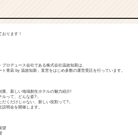
ております！
・プロデュース会社である株式会社温故知新は、
ト青凪 by 温故知新」直営をはじめ多数の運営受託を行っています。
創業、新しい地域創生ホテルの魅力紹介!
テルって、どんな姿?」
ただくだけじゃない、新しい役割って?」
社説明会を開催します。
展望
望