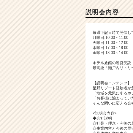
ャ
ー・
説明会内容
成
長
企
毎週下記日時で開催し
業
月曜日:10:00～11:00
か
火曜日:11:00～12:00
ら
水曜日:17:00～18:00
金曜日:13:00～14:00
ス
カ
ホテル旅館の運営受託
ウ
最高級「瀬戸内リトリー
ト
が
【説明会コンテンツ】
届
星野リゾート経験者が
く
「地域を元気にするホ
就
「お客様に泊まってい
活
そんな問いに応える会
サ
<説明会内容>
イ
◆会社説明
ト
◎社是・理念・今後の
チ
◎事業内容と今後の展