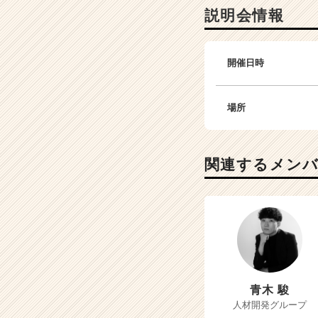
説明会情報
開催日時
場所
関連するメン
青木 駿
人材開発グループ