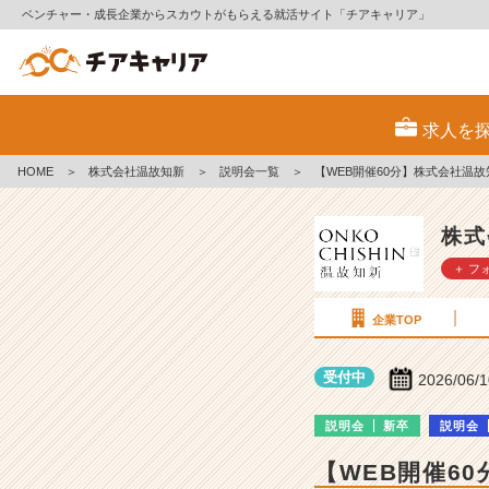
ベンチャー・成長企業からスカウトがもらえる就活サイト「チアキャリア」
株
式
求人を
会
社
HOME
＞
株式会社温故知新
＞
説明会一覧
＞
【WEB開催60分】株式会社温故
温
故
知
株式
新
＋ フ
の
説
明
企業TOP
会
詳
受付中
2026/06/
細
|
説明会
新卒
説明会
ベ
ン
【WEB開催6
チ