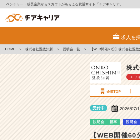
ベンチャー・成長企業からスカウトがもらえる就活サイト「チアキャリア」
株
式
求人を
会
社
HOME
＞
株式会社温故知新
＞
説明会一覧
＞
【WEB開催60分】株式会社温故
温
故
知
株式
新
＋ フ
の
説
明
企業TOP
会
詳
受付中
2026/07/
細
|
説明会
新卒
説明会
ベ
ン
【WEB開催6
チ