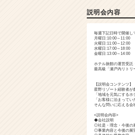
ャ
ー・
説明会内容
成
長
企
毎週下記日時で開催し
業
月曜日:10:00～11:00
か
火曜日:11:00～12:00
ら
水曜日:17:00～18:00
金曜日:13:00～14:00
ス
カ
ホテル旅館の運営受託
ウ
最高級「瀬戸内リトリー
ト
が
【説明会コンテンツ】
届
星野リゾート経験者が
く
「地域を元気にするホ
就
「お客様に泊まってい
活
そんな問いに応える会
サ
<説明会内容>
イ
◆会社説明
ト
◎社是・理念・今後の
チ
◎事業内容と今後の展