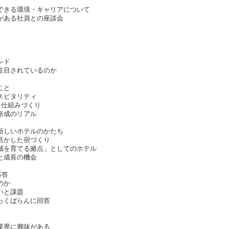
できる環境・キャリアについて
がある社員との座談会
ンド
注目されているのか
こと
スピタリティ
る仕組みづくり
形成のリアル
新しいホテルのかたち
活かした宿づくり
域を育てる拠点」としてのホテル
と成長の機会
応答
のか
いと課題
っくばらんに回答
業界に興味がある