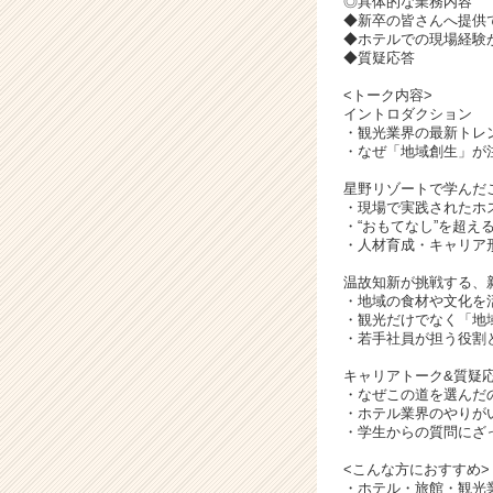
◎具体的な業務内容
ア
◆新卒の皆さんへ提供
キ
◆ホテルでの現場経験
ャ
◆質疑応答
リ
<トーク内容>
ア
イントロダクション
（C
・観光業界の最新トレ
h
・なぜ「地域創生」が
e
e
星野リゾートで学んだ
・現場で実践されたホ
r
・“おもてなし”を超え
C
・人材育成・キャリア
a
r
温故知新が挑戦する、
・地域の食材や文化を
e
・観光だけでなく「地
e
・若手社員が担う役割
r）
キャリアトーク&質疑
・なぜこの道を選んだ
・ホテル業界のやりが
・学生からの質問にざ
<こんな方におすすめ>
・ホテル・旅館・観光