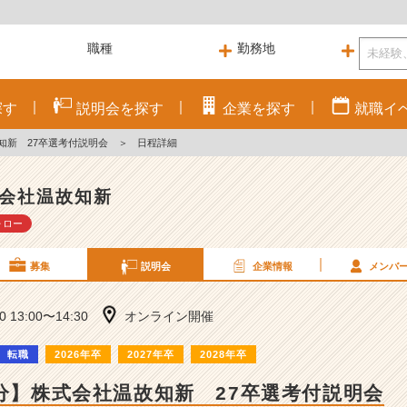
探す
説明会を
探す
企業を
探す
就職
イ
知新 27卒選考付説明会
＞
日程詳細
会社温故知新
ォロー
募集
説明会
企業情報
メンバ
10 13:00〜14:30
オンライン開催
転職
2026年卒
2027年卒
2028年卒
0分】株式会社温故知新 27卒選考付説明会