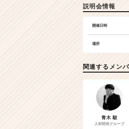
説明会情報
開催日時
場所
関連するメン
青木 駿
人材開発グループ