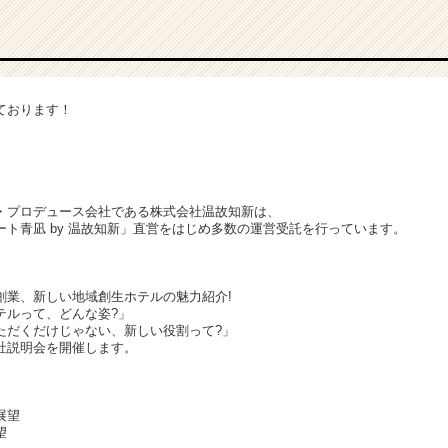
ております！
・プロデュース会社である株式会社温故知新は、
ト青凪 by 温故知新」直営をはじめ多数の運営受託を行っています。
創業、新しい地域創生ホテルの魅力紹介!
テルって、どんな姿?」
ただくだけじゃない、新しい役割って?」
社説明会を開催します。
展望
望