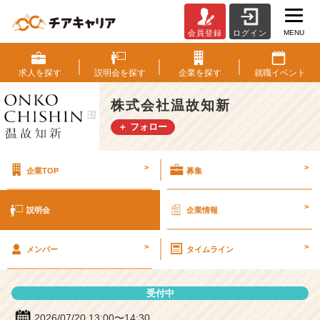
MENU
会員登録
ログイン
株
式
会
求人を
探す
説明会を
探す
企業を
探す
就職
イベント
社
温
株式会社温故知新
故
＋ フォロー
知
新
の
>
>
企業TOP
募集
説
明
会
>
説明会
企業情報
詳
細
>
>
|
メンバー
タイムライン
ベ
ン
受付中
チ
ャ
2026/07/20 13:00〜14:30