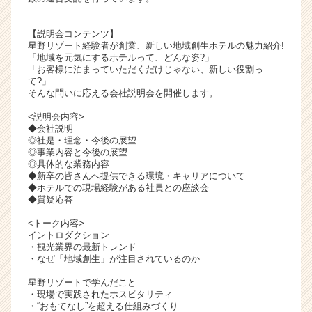
ャ
リ
【説明会コンテンツ】
ア
星野リゾート経験者が創業、新しい地域創生ホテルの魅力紹介!
（C
「地域を元気にするホテルって、どんな姿?」
「お客様に泊まっていただくだけじゃない、新しい役割っ
h
て?」
e
そんな問いに応える会社説明会を開催します。
e
r
<説明会内容>
◆会社説明
C
◎社是・理念・今後の展望
a
◎事業内容と今後の展望
r
◎具体的な業務内容
e
◆新卒の皆さんへ提供できる環境・キャリアについて
◆ホテルでの現場経験がある社員との座談会
e
◆質疑応答
r）
<トーク内容>
イントロダクション
・観光業界の最新トレンド
・なぜ「地域創生」が注目されているのか
星野リゾートで学んだこと
・現場で実践されたホスピタリティ
・“おもてなし”を超える仕組みづくり