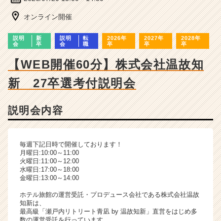
ー・
成
オンライン開催
長
企
説明
新
説明
転
2026年
2027年
2028年
業
会
卒
会
職
卒
卒
卒
か
【WEB開催60分】株式会社温故知
ら
ス
新 27卒選考付説明会
カ
ウ
ト
説明会内容
が
届
く
毎週下記日時で開催しております！
就
月曜日:10:00～11:00
活
火曜日:11:00～12:00
サ
水曜日:17:00～18:00
金曜日:13:00～14:00
イ
ト
ホテル旅館の運営受託・プロデュース会社である株式会社温故
チ
知新は、
ア
最高級「瀬戸内リトリート青凪 by 温故知新」直営をはじめ多
数の運営受託を行っています。
キ