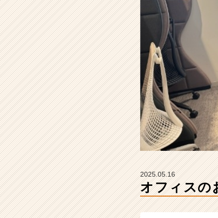
ソ
ー
シ
ャ
ル
イ
ン
テ
リ
ア
の
タ
イ
ム
ラ
イ
ン】
2025.05.16
|
オフィスの
ベ
ン
チ