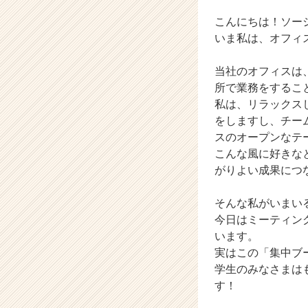
ャ
ー・
こんにちは！ソー
成
いま私は、オフィ
長
企
当社のオフィスは
業
所で業務をするこ
か
私は、リラックス
ら
ス
をしますし、チー
カ
スのオープンなテ
ウ
こんな風に好きな
ト
がりよい成果につ
が
届
そんな私がいまい
く
今日はミーティン
就
活
います。
サ
実はこの「集中ブ
イ
学生のみなさまは
ト
す！
チ
ア