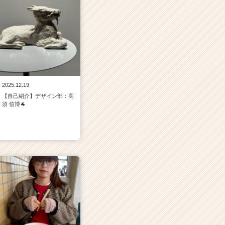
2025.12.19
【自己紹介】デザイン部：髙
須 信博🐐