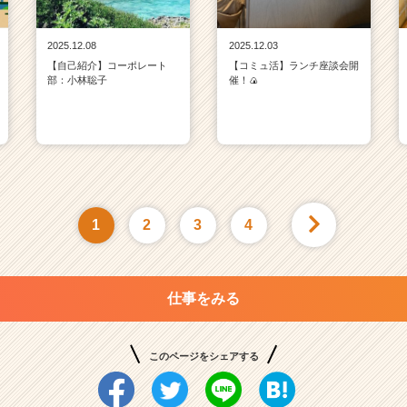
2025.12.08
2025.12.03
【自己紹介】コーポレート
【コミュ活】ランチ座談会開
部：小林聡子
催！🍙
1
2
3
4
仕事をみる
このページをシェアする