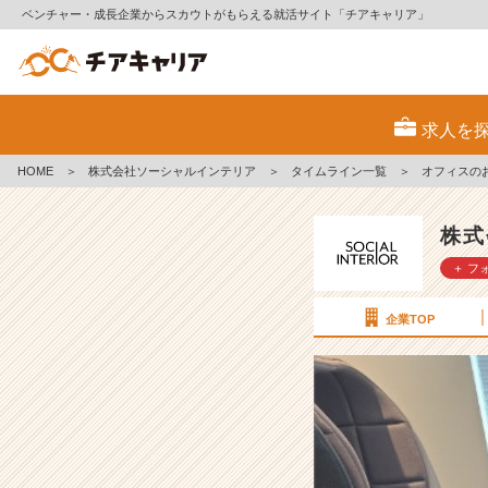
ベンチャー・成長企業からスカウトがもらえる就活サイト「チアキャリア」
オ
フ
求人を
ィ
ス
HOME
＞
株式会社ソーシャルインテリア
＞
タイムライン一覧
＞
オフィスの
の
お
気
株式
に
＋ フ
入
り
ス
企業TOP
ペ
ー
ス
【株
式
会
社