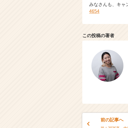
みなさんも、キャ
キ
4654
ャ
リ
ア
（C
h
この投稿の著者
e
e
r
C
a
r
e
e
r）
前の記事へ