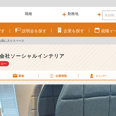
探す
説明会を
探す
企業を
探す
就職
イ
お気に入りスペース
会社ソーシャルインテリア
ォロー
募集
企業情報
メンバー