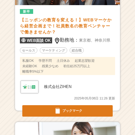
職
新卒
種
に
【ニッポンの教育を変える！】WEBマーケか
と
ら経営企画まで！社員数名の教育ベンチャー
ら
で働きませんか？
わ
勤務地：
東京都、
神奈川県
WEB面談 OK
れ
な
セールス
マーケティング
総合職
い
私服OK
学歴不問
土日休み
起業志望歓迎
成
未経験OK
残業少なめ
初任給25万円以上
長
離職率5%以下
を
実
株式会社ZIHEN
現
|
2025年05月08日 11:26 更新
ベ
ン
ブックマーク
チ
ャ
ー・
成