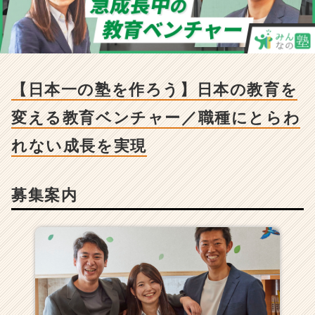
塾
を
作
ろ
う】
日
【日本一の塾を作ろう】日本の教育を
本
の
変える教育ベンチャー／職種にとらわ
教
育
れない成長を実現
を
変
え
募集案内
る
教
育
ベ
ン
チ
ャ
ー
／