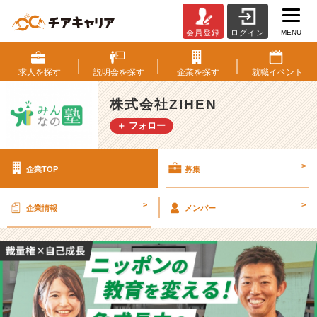
MENU
会員登録
ログイン
株
式
会
求人を
探す
説明会を
探す
企業を
探す
就職
イベント
社
Z
株式会社ZIHEN
I
＋ フォロー
H
E
N
>
企業TOP
募集
の
採
用/
>
>
企業情報
メンバー
求
人
-
【日
本
一
の