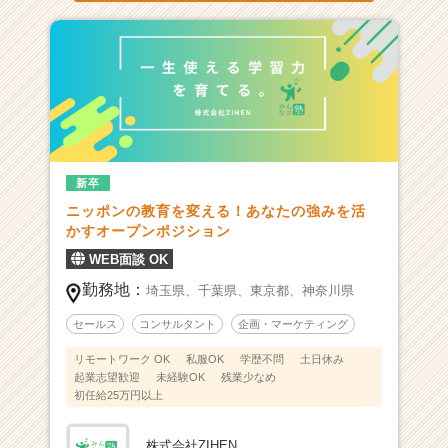
リ
ア
（C
h
e
e
r
C
a
新卒
r
ニッポンの教育を変える！あなたの強みを活
e
かすオープンポジション
e
r）
WEB面談 OK
勤務地：
埼玉県、
千葉県、
東京都、
神奈川県
セールス
コンサルタント
企画・マーケティング
リモートワーク OK
私服OK
学歴不問
土日休み
起業志望歓迎
未経験OK
残業少なめ
初任給25万円以上
株式会社ZIHEN