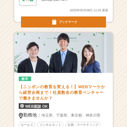
2025年05月08日 11:26 更新
ブックマーク
新卒
【ニッポンの教育を変える！】WEBマーケか
ら経営企画まで！社員数名の教育ベンチャー
で働きませんか？
WEB面談 OK
勤務地：
埼玉県、
千葉県、
東京都、
神奈川県
セールス
コンサルタント
企画・マーケティング