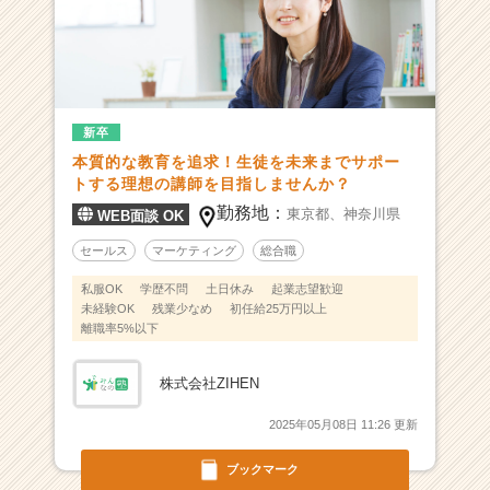
長
企
業
か
ら
ス
新卒
カ
本質的な教育を追求！生徒を未来までサポー
ウ
トする理想の講師を目指しませんか？
ト
勤務地：
東京都、
神奈川県
WEB面談 OK
が
届
セールス
マーケティング
総合職
く
就
私服OK
学歴不問
土日休み
起業志望歓迎
未経験OK
残業少なめ
初任給25万円以上
活
離職率5%以下
サ
イ
ト
株式会社ZIHEN
チ
ア
2025年05月08日 11:26 更新
キ
ブックマーク
ャ