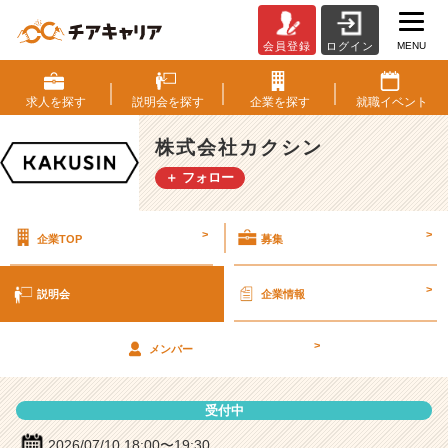
MENU
会員登録
ログイン
株
式
会
求人を
探す
説明会を
探す
企業を
探す
就職
イベント
社
カ
株式会社カクシン
ク
＋ フォロー
シ
ン
の
>
>
企業TOP
募集
説
明
会
>
説明会
企業情報
詳
細
>
|
メンバー
ベ
ン
受付中
チ
ャ
2026/07/10 18:00〜19:30