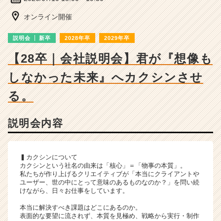
ー・
成
オンライン開催
長
企
説明会
新卒
2028年卒
2029年卒
業
か
【28卒｜会社説明会】君が『想像も
ら
しなかった未来』へカクシンさせ
ス
カ
る。
ウ
ト
が
説明会内容
届
く
就
▍カクシンについて
活
カクシンという社名の由来は「核心」＝「物事の本質」。
サ
私たちが作り上げるクリエイティブが「本当にクライアントや
イ
ユーザー、世の中にとって意味のあるものなのか？」を問い続
ト
けながら、日々お仕事をしています。
チ
本当に解決すべき課題はどこにあるのか。
ア
表面的な要望に流されず、本質を見極め、戦略から実行・制作
キ