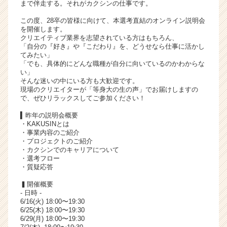
まで伴走する。それがカクシンの仕事です。
ャ
リ
この度、28卒の皆様に向けて、本選考直結のオンライン説明会
を開催します。
ア
クリエイティブ業界を志望されている方はもちろん、
（C
「自分の『好き』や『こだわり』を、どうせなら仕事に活かし
h
てみたい」
e
「でも、具体的にどんな職種が自分に向いているのかわからな
い」
e
そんな迷いの中にいる方も大歓迎です。
r
現場のクリエイターが「等身大の生の声」でお届けしますの
C
で、ぜひリラックスしてご参加ください！
a
▍昨年の説明会概要
r
・KAKUSINとは
e
・事業内容のご紹介
e
・プロジェクトのご紹介
r）
・カクシンでのキャリアについて
・選考フロー
・質疑応答
▍開催概要
- 日時 -
6/16(火) 18:00〜19:30
6/25(木) 18:00〜19:30
6/29(月) 18:00〜19:30