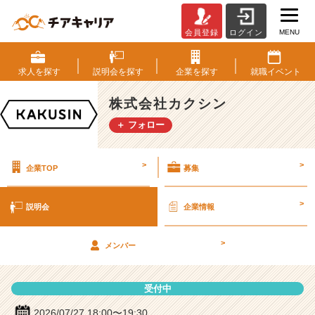
MENU
会員登録
ログイン
株
式
会
求人を
探す
説明会を
探す
企業を
探す
就職
イベント
社
カ
株式会社カクシン
ク
＋ フォロー
シ
ン
の
>
>
企業TOP
募集
説
明
会
>
説明会
企業情報
詳
細
>
|
メンバー
ベ
ン
受付中
チ
ャ
2026/07/27 18:00〜19:30