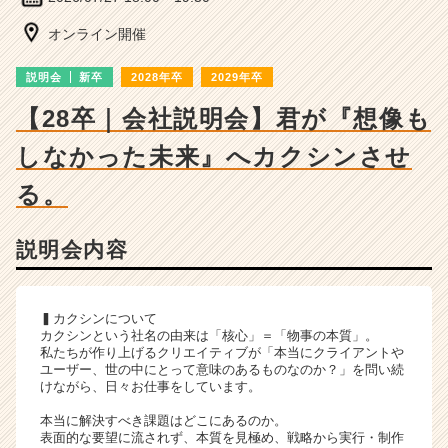
ー・
成
オンライン開催
長
企
説明会
新卒
2028年卒
2029年卒
業
か
【28卒｜会社説明会】君が『想像も
ら
しなかった未来』へカクシンさせ
ス
カ
る。
ウ
ト
が
説明会内容
届
く
就
▍カクシンについて
活
カクシンという社名の由来は「核心」＝「物事の本質」。
サ
私たちが作り上げるクリエイティブが「本当にクライアントや
イ
ユーザー、世の中にとって意味のあるものなのか？」を問い続
ト
けながら、日々お仕事をしています。
チ
本当に解決すべき課題はどこにあるのか。
ア
表面的な要望に流されず、本質を見極め、戦略から実行・制作
キ