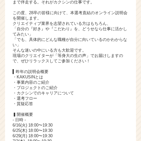
まで伴走する。それがカクシンの仕事です。
ャ
リ
この度、28卒の皆様に向けて、本選考直結のオンライン説明会
を開催します。
ア
クリエイティブ業界を志望されている方はもちろん、
（C
「自分の『好き』や『こだわり』を、どうせなら仕事に活かし
h
てみたい」
e
「でも、具体的にどんな職種が自分に向いているのかわからな
い」
e
そんな迷いの中にいる方も大歓迎です。
r
現場のクリエイターが「等身大の生の声」でお届けしますの
C
で、ぜひリラックスしてご参加ください！
a
▍昨年の説明会概要
r
・KAKUSINとは
e
・事業内容のご紹介
e
・プロジェクトのご紹介
r）
・カクシンでのキャリアについて
・選考フロー
・質疑応答
▍開催概要
- 日時 -
6/16(火) 18:00〜19:30
6/25(木) 18:00〜19:30
6/29(月) 18:00〜19:30