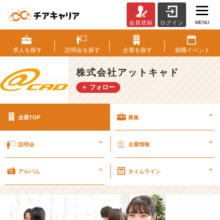
MENU
会員登録
ログイン
株
式
会
求人を
探す
説明会を
探す
企業を
探す
就職
イベント
社
ア
株式会社アットキャド
ッ
＋ フォロー
ト
キ
ャ
>
企業TOP
募集
ド
の
採
>
>
説明会
企業情報
用/
求
>
>
人
アルバム
タイムライン
-
【
C
A