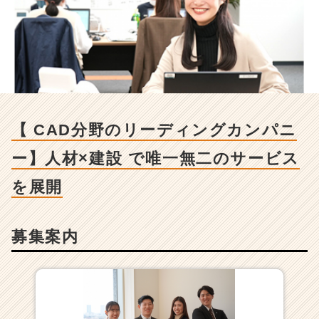
D
分
野
の
リ
ー
デ
ィ
ン
【 CAD分野のリーディングカンパニ
グ
カ
ー】人材×建設 で唯一無二のサービス
ン
パ
を展開
ニ
ー】
人
募集案内
材
×
建
設
で
唯