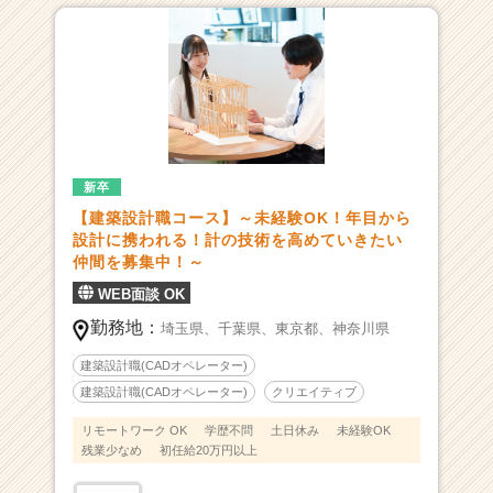
か
ら
ス
カ
ウ
ト
が
届
新卒
く
【建築設計職コース】～未経験OK！年目から
就
設計に携われる！計の技術を高めていきたい
活
仲間を募集中！～
サ
イ
WEB面談 OK
ト
勤務地：
埼玉県、
千葉県、
東京都、
神奈川県
チ
ア
建築設計職(CADオペレーター)
キ
建築設計職(CADオペレーター)
クリエイティブ
ャ
リ
リモートワーク OK
学歴不問
土日休み
未経験OK
残業少なめ
初任給20万円以上
ア
（C