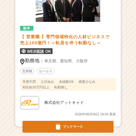
一
無
二
の
新卒
サ
【 営業職 】専門領域特化の人材ビジネスで
ー
売上100億円！＜転居を伴う転勤なし＞
ビ
ス
WEB面談 OK
を
勤務地：
東京都、
愛知県、
大阪府
展
開
営業職
セールス
|
学歴不問
土日休み
未経験OK
残業少なめ
ベ
初任給20万円以上
転勤無し
ン
チ
ャ
株式会社アットキャド
ー・
成
2026年08月06日 18:04 更新
長
企
ブックマーク
業