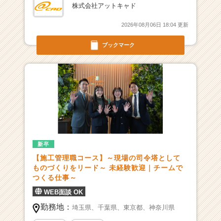
h
株式会社アットキャド
e
e
2026年08月06日 18:04 更新
r
C
ブックマーク
a
r
e
e
r）
新卒
【施工管理職コース】～現場の司令塔として
ものづくりをリード～ 未経験歓迎｜チームで
つくる仕事～
WEB面談 OK
勤務地：
埼玉県、
千葉県、
東京都、
神奈川県