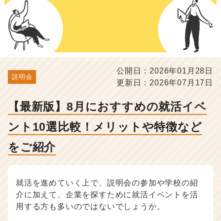
選
比
較！
メ
リ
ッ
ト
公開日：2026年01月28日
や
説明会
更新日：2026年07月17日
特
徴
【最新版】8月におすすめの就活イベ
な
ど
ント10選比較！メリットや特徴など
を
ご
をご紹介
紹
介
-
選
就活を進めていく上で、説明会の参加や学校の紹
考
介に加えて、企業を探すために就活イベントを活
対
用する方も多いのではないでしょうか。
策・
就