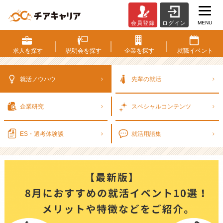
MENU
会員登録
ログイン
【最
新
版】
求人を
探す
説明会を
探す
企業を
探す
就職
イベント
8
月
に
就活ノウハウ
先輩の就活
お
す
企業研究
スペシャル
コンテンツ
す
め
の
ES・選考
体験談
就活用語集
就
活
イ
ベ
ン
ト
1
0