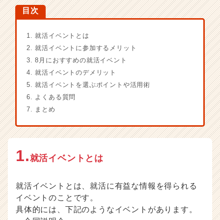
ウ
目次
ト
が
1. 就活イベントとは
届
く
2. 就活イベントに参加するメリット
就
3. 8月におすすめの就活イベント
活
4. 就活イベントのデメリット
サ
5. 就活イベントを選ぶポイントや活用術
イ
6. よくある質問
ト
チ
7. まとめ
ア
キ
ャ
リ
1.
就活イベントとは
ア
（C
h
就活イベントとは、就活に有益な情報を得られる
e
イベントのことです。
e
具体的には、下記のようなイベントがあります。
r