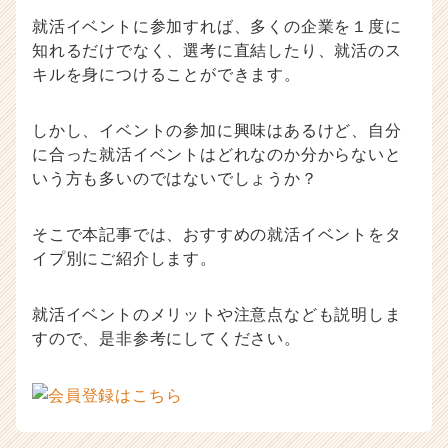
活
就活イベントに参加すれば、多くの企業を１度に
ノ
知れるだけでなく、選考に直結したり、就活のス
ウ
キルを身につけることができます。
ハ
ウ
記
しかし、イベントの参加に興味はあるけど、自分
事
に合った就活イベントはどれなのか分からないと
|
いう方も多いのではないでしょうか？
ベ
ン
チ
そこで本記事では、おすすめの就活イベントをタ
ャ
イプ別にご紹介します。
ー・
成
長
就活イベントのメリットや注意点なども説明しま
企
すので、是非参考にしてください。
業
か
ら
ス
カ