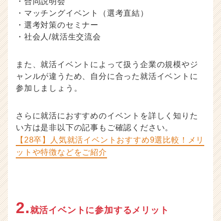
・合同説明会
C
a
・マッチングイベント（選考直結）
r
・選考対策のセミナー
e
・社会人/就活生交流会
e
r）
また、就活イベントによって扱う企業の規模やジ
ャンルが違うため、自分に合った就活イベントに
参加しましょう。
さらに就活におすすめのイベントを詳しく知りた
い方は是非以下の記事もご確認ください。
【28卒】人気就活イベントおすすめ9選比較！メリ
ットや特徴などをご紹介
2.
就活イベントに参加するメリット