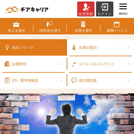
MENU
会員登録
ログイン
大
手
か
求人を
探す
説明会を
探す
企業を
探す
就職
イベント
ら
ベ
ン
就活ノウハウ
先輩の就活
チ
ャ
企業研究
スペシャル
コンテンツ
ー
に
転
ES・選考
体験談
就活用語集
職
し
て
感
じ
た
ベ
ン