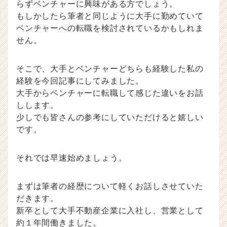
らずベンチャーに興味がある方でしょう。
ハ
もしかしたら筆者と同じように大手に勤めていて
ウ
ベンチャーへの転職を検討されているかもしれま
記
せん。
事
|
ベ
そこで、大手とベンチャーどちらも経験した私の
ン
経験を今回記事にしてみました。
チ
大手からベンチャーに転職して感じた違いをお話
ャ
しします。
ー・
成
少しでも皆さんの参考にしていただけると嬉しい
長
です。
企
業
それでは早速始めましょう。
か
ら
ス
まずは筆者の経歴について軽くお話しさせていた
カ
だきます。
ウ
新卒として大手不動産企業に入社し、営業として
ト
が
約１年間働きました。