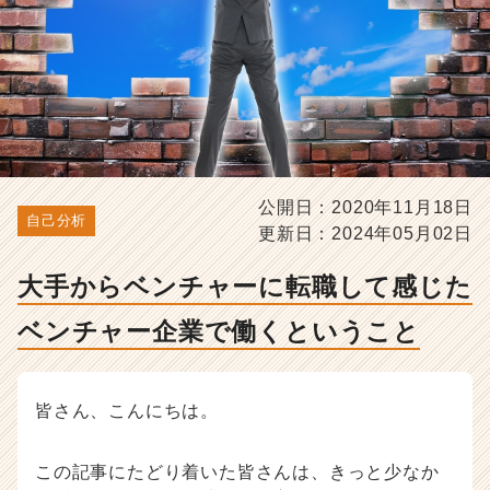
チ
ャ
ー
企
業
で
働
く
と
公開日：2020年11月18日
い
自己分析
更新日：2024年05月02日
う
こ
と
大手からベンチャーに転職して感じた
-
ベンチャー企業で働くということ
選
考
対
策・
皆さん、こんにちは。
就
活
ノ
この記事にたどり着いた皆さんは、きっと少なか
ウ