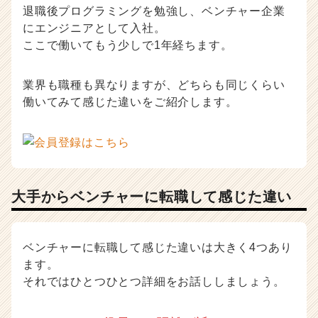
届
退職後プログラミングを勉強し、ベンチャー企業
く
にエンジニアとして入社。
就
ここで働いてもう少しで1年経ちます。
活
サ
イ
業界も職種も異なりますが、どちらも同じくらい
ト
働いてみて感じた違いをご紹介します。
チ
ア
キ
ャ
リ
ア
大手からベンチャーに転職して感じた違い
（C
h
e
e
ベンチャーに転職して感じた違いは大きく4つあり
r
ます。
C
それではひとつひとつ詳細をお話ししましょう。
a
r