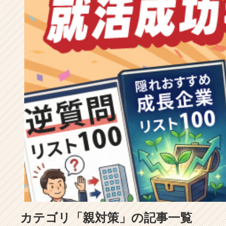
成
長
企
業
か
ら
ス
カ
ウ
ト
が
届
く
就
活
サ
イ
ト
チ
ア
カテゴリ「親対策」の記事一覧
キ