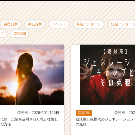
自己分析
市況分析
イベント
長期インターン
短期インター
ップ
OB訪問
親対策
公開日：2026年01月26日
公開日：202
親に第一志望を反対された私が後悔し
就活生と親世代のジェネレーション
んだ方法
の克服