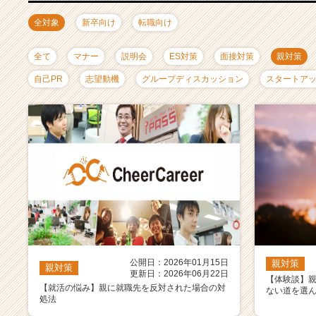
ャ
リ
全対象
新卒向け
転職向け
ア
（C
全て
マナー
説明会
ES対策
面接対策
親対策
h
e
自己PR
志望動機
グループディスカッション
スタートア
e
r
C
a
r
e
e
r）
公開日：2026年01月15日
親対策
親対策
更新日：2026年06月22日
【体験談】
【就活の悩み】親に就職先を反対された場合の対
ない道を選
処法