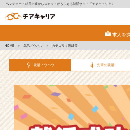
ベンチャー・成長企業からスカウトがもらえる就活サイト「チアキャリア」
選
考
求人を
対
策・
HOME
＞
就活ノウハウ
＞
カテゴリ：親対策
就
活
ノ
就活ノウハウ
先輩の就活
ウ
ハ
ウ
記
事
|
ベ
ン
チ
ャ
ー・