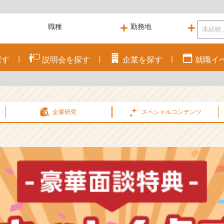
探す
説明会を
探す
企業を
探す
就職
イ
企業研究
スペシャル
コンテンツ