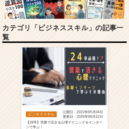
長
企
業
か
ら
カテゴリ「ビジネススキル」の記事一
ス
覧
カ
ウ
ト
が
届
く
就
活
サ
イ
ト
チ
ア
公開日：2022年05月04日
ビジネススキル
キ
更新日：2026年06月22日
ャ
【28卒】営業で活きる心理テクニックをインター
ンで学ぶ！
リ