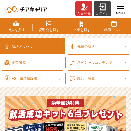
MENU
会員登録
ログイン
選
考
対
求人を
探す
説明会を
探す
企業を
探す
就職
イベント
策・
就
活
就活ノウハウ
先輩の就活
ノ
ウ
企業研究
スペシャル
コンテンツ
ハ
ウ
記
ES・選考
体験談
就活用語集
事
|
ベ
ン
チ
ャ
ー・
成