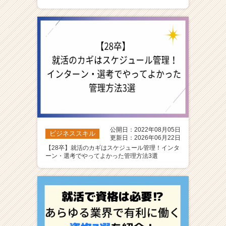
ア
（C
h
e
e
r
C
a
r
e
e
r）
公開日：2022年08月05日
ビジネススキル
更新日：2026年06月22日
【28卒】就活のカギはスケジュール管理！インタ
ーン・選考でやってよかった管理方法3選