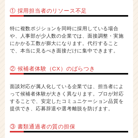
長
① 採用担当者のリソース不足
企
業
か
特に複数ポジションを同時に採用している場合
ら
や、人事部が少人数の企業では、面接調整・実施
ス
カ
にかかる工数が膨大になります。代行すること
ウ
で、本当に見るべき面接だけに集中できます。
ト
が
② 候補者体験（CX）のばらつき
届
く
就
面談対応が属人化している企業では、担当者によ
活
って候補者体験が大きく異なります。プロが対応
サ
イ
することで、安定したコミュニケーション品質を
ト
提供でき、応募辞退や選考離脱を防げます。
チ
ア
③ 書類通過者の質の担保
キ
ャ