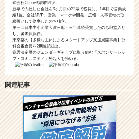
式会社Cheer代表取締役。
新卒で入社した会社を3ヶ月目の22歳で役員に。1年目で営業成
績1位、全社MVP。営業・マーケや開発・広報・人事管轄の取
締役として従事したのち独立。
第一回日本中小企業大賞三冠・三年連続受賞したのち殿堂入り
し、審査員就任。
東京都の【多様な主体によるスタートアップ支援展開事業】分
科会審査員を2期連続担当。
意思決定層のジェンダーギャップに取り組む「スポンサーシッ
プ・コミュニティ」発起人を務める。
関連記事