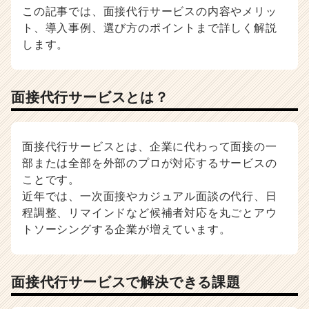
この記事では、面接代行サービスの内容やメリッ
用
ト、導入事例、選び方のポイントまで詳しく解説
担
当
します。
者
向
け
面接代行サービスとは？
採
用
ノ
ウ
面接代行サービスとは、企業に代わって面接の一
ハ
部または全部を外部のプロが対応するサービスの
ウ
ことです。
記
近年では、一次面接やカジュアル面談の代行、日
事
程調整、リマインドなど候補者対応を丸ごとアウ
|
トソーシングする企業が増えています。
ベ
ン
チ
ャ
面接代行サービスで解決できる課題
ー・
成