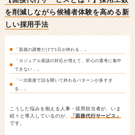
が
ら
を削減しながら候補者体験を高める新
候
補
しい採用手法
者
体
験
を
「面接の調整だけで1日が終わる…」
高
め
「カジュアル面談の対応が増えて、肝心の選考に集中
る
できない…」
新
し
「一次面接で話を聞いて終わるパターンが多すぎ
い
る…」
採
用
手
こうした悩みを抱える人事・採用担当者が、いま
法
-
続々と導入しているのが、
「面接代行サービス」
人
です。
事・
採