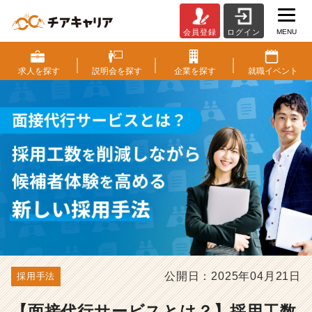
MENU
会員登録
ログイン
【面
接
代
求人を
探す
説明会を
探す
企業を
探す
就職
イベント
行
サ
ー
ビ
ス
と
は？】
採
用
工
数
を
削
減
公開日：2025年04月21日
採用手法
し
な
【面接代行サービスとは？】採用工数