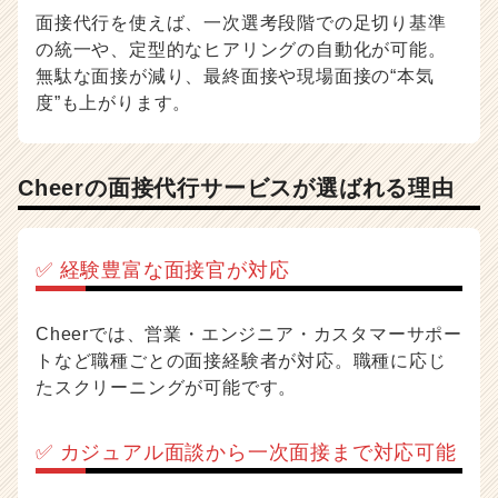
リ
面接代行を使えば、一次選考段階での足切り基準
ア
の統一や、定型的なヒアリングの自動化が可能。
（C
無駄な面接が減り、最終面接や現場面接の“本気
h
e
度”も上がります。
e
r
C
Cheerの面接代行サービスが選ばれる理由
a
r
e
e
✅ 経験豊富な面接官が対応
r）
Cheerでは、営業・エンジニア・カスタマーサポー
トなど職種ごとの面接経験者が対応。職種に応じ
たスクリーニングが可能です。
✅ カジュアル面談から一次面接まで対応可能