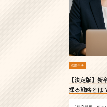
ー
企
業
で
も
優
秀
な
学
生
を
採
る
採用手法
戦
略
と
【決定版】新
は？
-
採る戦略とは
人
事・
採