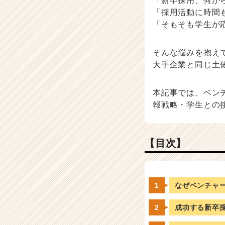
「新卒採用、何か
用
「採用活動に時間
担
当
「そもそも学生が
者
向
そんな悩みを抱え
け
大手企業と同じ土
採
用
ノ
本記事では、ベン
ウ
報戦略・学生との
ハ
ウ
記
事
【目次】
|
ベ
ン
チ
なぜベンチャ
ャ
ー・
成功する新卒
成
長