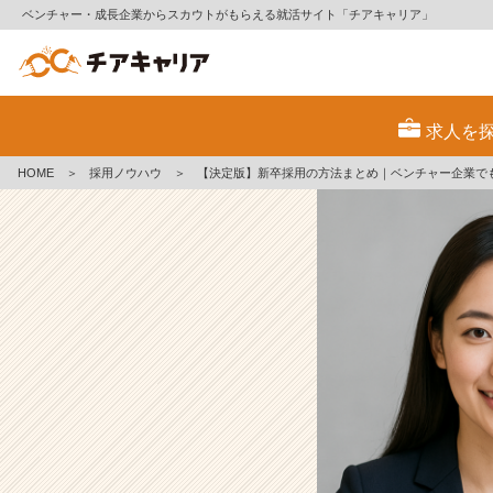
ベンチャー・成長企業からスカウトがもらえる就活サイト「チアキャリア」
【決
定
求人を
版】
新
HOME
＞
採用ノウハウ
＞
【決定版】新卒採用の方法まとめ｜ベンチャー企業で
卒
採
用
の
方
法
ま
と
め
｜
ベ
ン
チ
ャ