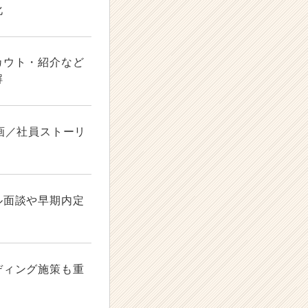
化
カウト・紹介など
解
画／社員ストーリ
ル面談や早期内定
ディング施策も重