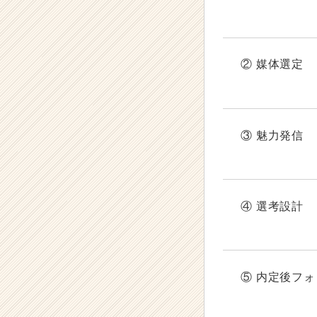
② 媒体選定
③ 魅力発信
④ 選考設計
⑤ 内定後フ