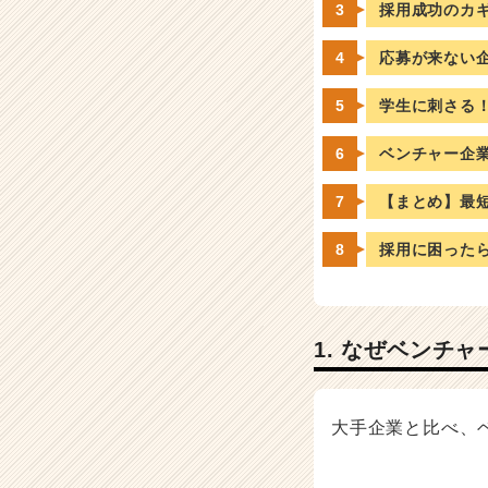
採用成功のカ
企
業
応募が来ない
か
ら
学生に刺さる
ス
カ
ベンチャー企
ウ
ト
【まとめ】最
が
届
く
採用に困った
就
活
サ
イ
1. なぜベンチ
ト
チ
ア
大手企業と比べ、
キ
ャ
リ