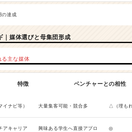
カギ｜媒体選びと母集団形成
れる主な媒体
特徴
ベンチャーとの相性
マイナビ等）
大量集客可能・競合多
△（埋も
チアキャリア
興味ある学生へ直接アプロ
◎