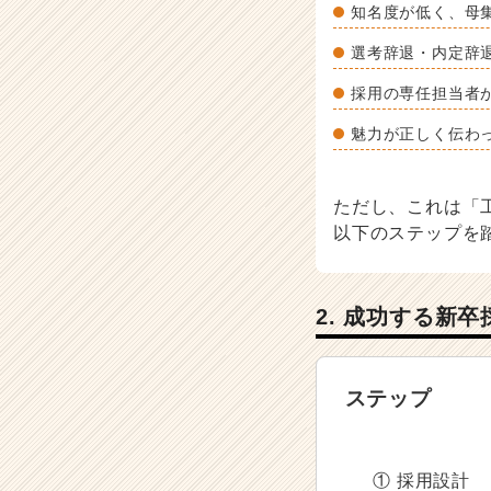
ア
知名度が低く、母
（C
選考辞退・内定辞
h
e
採用の専任担当者
e
r
魅力が正しく伝わ
C
a
r
ただし、これは「
e
以下のステップを
e
r）
2. 成功する新
ステップ
① 採用設計