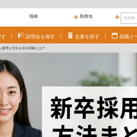
探す
説明会を
探す
企業を
探す
就職
イ
も優秀な学生を採る戦略とは？