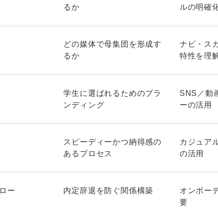
るか
ルの明確
どの媒体で母集団を形成す
ナビ・ス
るか
特性を理
学生に選ばれるためのブラ
SNS／動
ンディング
ーの活用
スピーディーかつ納得感の
カジュア
あるプロセス
の活用
ォロー
内定辞退を防ぐ関係構築
オンボー
要