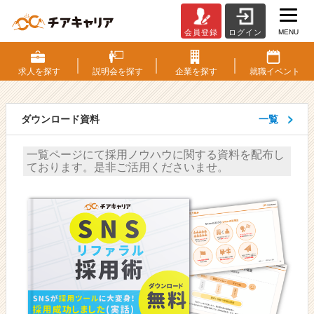
MENU
会員登録
ログイン
カ
テ
ゴ
求人を
探す
説明会を
探す
企業を
探す
就職
イベント
リ：
母
集
ダウンロード資料
一覧
団
形
一覧ページにて採用ノウハウに関する資料を配布し
成
ております。是非ご活用くださいませ。
-
人
事・
採
用
担
当
者
向
け