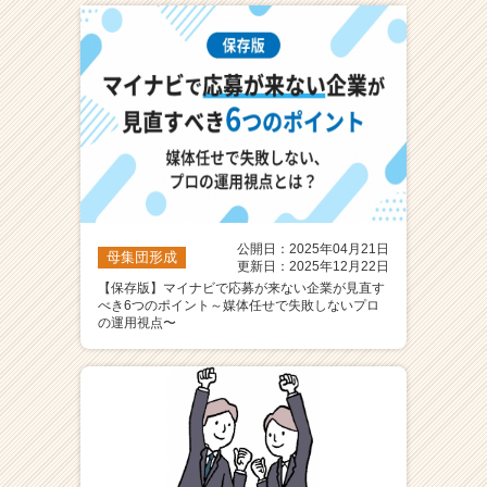
ウ
ト
が
届
く
就
活
サ
イ
ト
チ
公開日：2025年04月21日
母集団形成
更新日：2025年12月22日
ア
【保存版】マイナビで応募が来ない企業が見直す
キ
べき6つのポイント～媒体任せで失敗しないプロ
ャ
の運用視点〜
リ
ア
（C
h
e
e
r