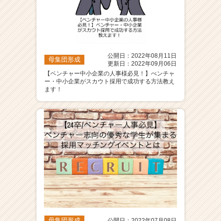
C
a
r
e
e
公開日：2022年08月11日
r）
母集団形成
更新日：2022年09月06日
【ベンチャー中小企業の人事様必見！】べンチャ
ー・中小企業がスカウト採用で成功する方法教え
ます！
母集団形成
公開日：2022年07月08日