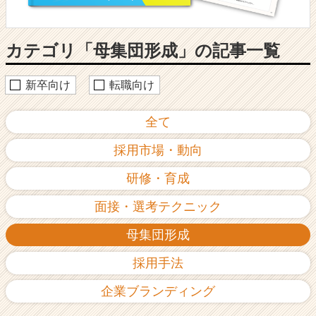
採
用
ノ
カテゴリ「母集団形成」の記事一覧
ウ
ハ
ウ
新卒向け
転職向け
記
事
全て
|
ベ
採用市場・動向
ン
チ
研修・育成
ャ
ー・
面接・選考テクニック
成
長
母集団形成
企
業
採用手法
か
ら
企業ブランディング
ス
カ