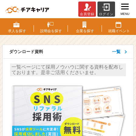
MENU
会員登録
ログイン
カ
テ
ゴ
求人を
探す
説明会を
探す
企業を
探す
就職
イベント
リ：
採
用
ダウンロード資料
一覧
市
場・
一覧ページにて採用ノウハウに関する資料を配布し
動
ております。是非ご活用くださいませ。
向
-
人
事・
採
用
担
当
者
向