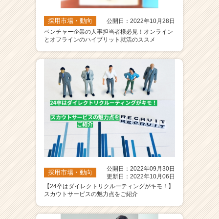
r
C
採用市場・動向
公開日：2022年10月28日
a
ベンチャー企業の人事担当者様必見！オンライン
r
とオフラインのハイブリット就活のススメ
e
e
r）
公開日：2022年09月30日
採用市場・動向
更新日：2022年10月06日
【24卒はダイレクトリクルーティングがキモ！】
スカウトサービスの魅力点をご紹介