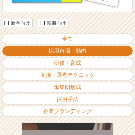
け
採
用
ノ
新卒向け
転職向け
ウ
ハ
全て
ウ
記
採用市場・動向
事
|
研修・育成
ベ
ン
面接・選考テクニック
チ
ャ
母集団形成
ー・
成
採用手法
長
企
企業ブランディング
業
か
ら
ス