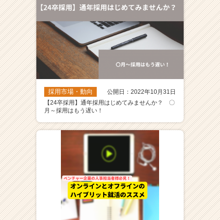
カ
ウ
ト
が
届
く
就
活
採用市場・動向
サ
公開日：2022年10月31日
イ
【24卒採用】通年採用はじめてみませんか？ 〇
月～採用はもう遅い！
ト
チ
ア
キ
ャ
リ
ア
（C
h
e
e