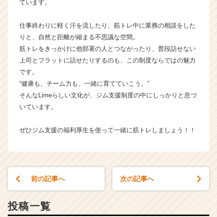
ています。
（C
h
仕事終わりに軽く汗を流したり、筋トレ中に業務の相談をした
e
e
りと、自然と距離が縮まる不思議な空間。
r
筋トレをきっかけに他部署の人とつながったり、普段話せない
C
上司とフラットに話せたりするのも、この制度ならではの魅力
a
です。
r
“健康も、チーム力も、一緒に育てていこう。”
e
そんなLimeらしい文化が、ジム支援制度の中にしっかりと息づ
e
いています。
r）
ぜひジム支援の福利厚生を使って一緒に筋トレしましょう！！
前の記事へ
次の記事へ
投稿一覧