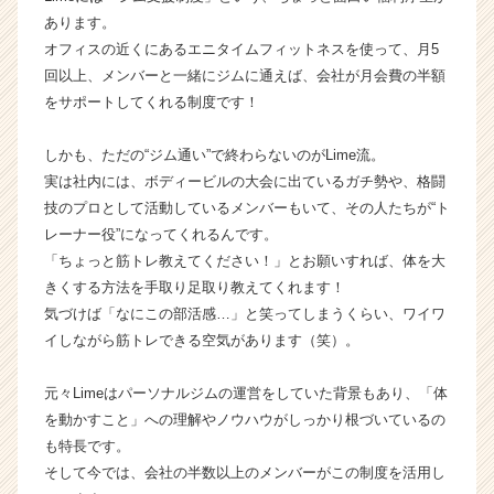
業
あります。
か
オフィスの近くにあるエニタイムフィットネスを使って、月5
ら
回以上、メンバーと一緒にジムに通えば、会社が月会費の半額
ス
をサポートしてくれる制度です！
カ
ウ
しかも、ただの“ジム通い”で終わらないのがLime流。
ト
実は社内には、ボディービルの大会に出ているガチ勢や、格闘
が
届
技のプロとして活動しているメンバーもいて、その人たちが“ト
く
レーナー役”になってくれるんです。
就
「ちょっと筋トレ教えてください！」とお願いすれば、体を大
活
きくする方法を手取り足取り教えてくれます！
サ
気づけば「なにこの部活感…」と笑ってしまうくらい、ワイワ
イ
イしながら筋トレできる空気があります（笑）。
ト
チ
ア
元々Limeはパーソナルジムの運営をしていた背景もあり、「体
キ
を動かすこと」への理解やノウハウがしっかり根づいているの
ャ
も特長です。
リ
そして今では、会社の半数以上のメンバーがこの制度を活用し
ア