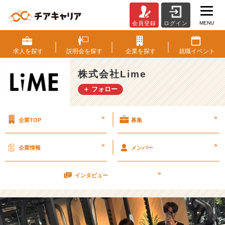
MENU
会員登録
ログイン
「ジ
ム
支
求人を
探す
説明会を
探す
企業を
探す
就職
イベント
援
制
株式会社Lime
度」
＋ フォロー
ユ
ニ
ー
>
>
企業TOP
募集
ク
な
福
>
>
企業情報
メンバー
利
厚
>
生
インタビュー
紹
介！
【株
式