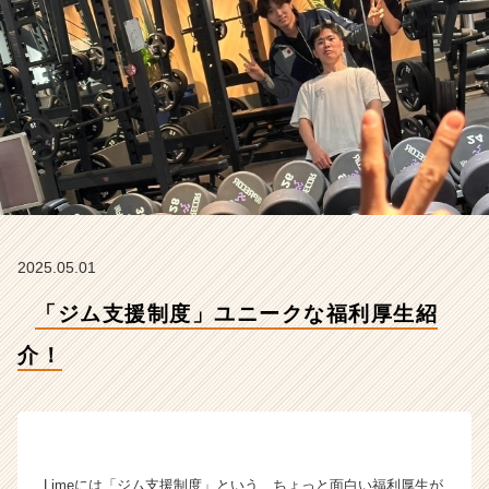
会
社
L
i
m
e
の
タ
イ
ム
ラ
イ
2025.05.01
ン】
|
「ジム支援制度」ユニークな福利厚生紹
ベ
ン
介！
チ
ャ
ー・
成
長
Limeには「ジム支援制度」という、ちょっと面白い福利厚生が
企