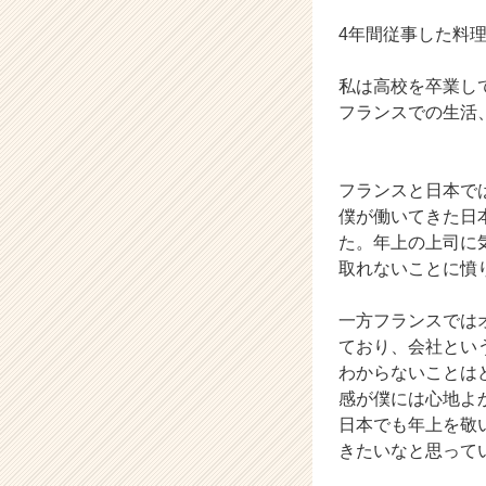
ト
が
4年間従事した料
届
く
私は高校を卒業し
就
フランスでの生活
活
サ
イ
ト
フランスと日本で
チ
僕が働いてきた日
ア
た。年上の上司に
キ
取れないことに憤
ャ
リ
一方フランスでは
ア
ており、会社とい
（C
h
わからないことは
e
感が僕には心地よ
e
日本でも年上を敬
r
きたいなと思って
C
a