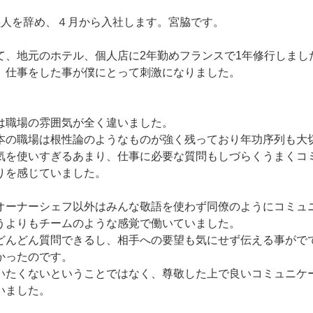
理人を辞め、４月から入社します。宮脇です。
て、地元のホテル、個人店に2年勤めフランスで1年修行しまし
、仕事をした事が僕にとって刺激になりました。
は職場の雰囲気が全く違いました。
本の職場は根性論のようなものが強く残っており年功序列も大
気を使いすぎるあまり、仕事に必要な質問もしづらくうまくコ
りを感じていました。
オーナーシェフ以外はみんな敬語を使わず同僚のようにコミュ
うよりもチームのような感覚で働いていました。
どんどん質問できるし、相手への要望も気にせず伝える事がで
かったのです。
いたくないということではなく、尊敬した上で良いコミュニケ
いました。