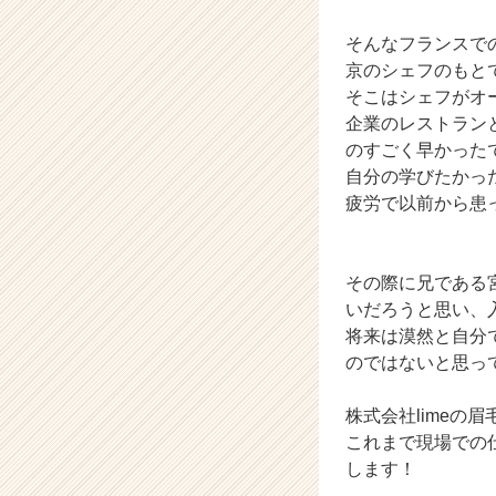
r
そんなフランスで
e
e
京のシェフのもと
r）
そこはシェフがオ
企業のレストラン
のすごく早かった
自分の学びたかっ
疲労で以前から患
その際に兄である
いだろうと思い、
将来は漠然と自分
のではないと思っ
株式会社lime
これまで現場での
します！