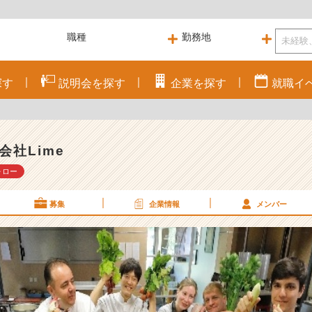
探す
説明会を
探す
企業を
探す
就職
イ
会社Lime
ォロー
募集
企業情報
メンバー