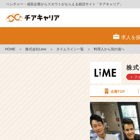
ベンチャー・成長企業からスカウトがもらえる就活サイト「チアキャリア」
料
理
求人を
人
か
HOME
＞
株式会社Lime
＞
タイムライン一覧
＞
料理人から別の道へ
ら
別
の
株式
道
＋ フ
へ
【株
式
企業TOP
会
社
L
i
m
e
の