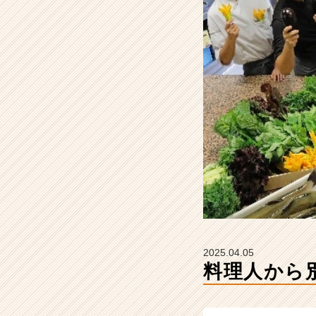
タ
イ
ム
ラ
イ
ン】
|
ベ
ン
チ
ャ
ー・
成
長
企
業
か
2025.04.05
ら
料理人から
ス
カ
ウ