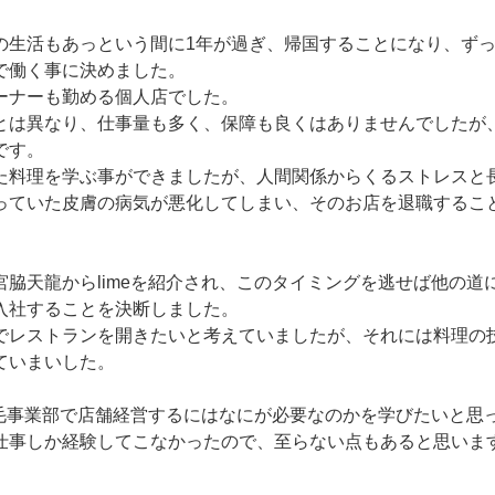
の生活もあっという間に1年が過ぎ、帰国することになり、ず
で働く事に決めました。
ーナーも勤める個人店でした。
とは異なり、仕事量も多く、保障も良くはありませんでしたが
です。
た料理を学ぶ事ができましたが、人間関係からくるストレスと
っていた皮膚の病気が悪化してしまい、そのお店を退職するこ
宮脇天龍からlimeを紹介され、このタイミングを逃せば他の道
入社することを決断しました。
でレストランを開きたいと考えていましたが、それには料理の
ていまいした。
の眉毛事業部で店舗経営するにはなにが必要なのかを学びたいと思
仕事しか経験してこなかったので、至らない点もあると思いま