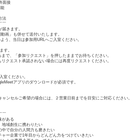
終面接
可能
方法
￣￣
が届きます。
説明動画」も併せて送付いたします。
いよう、当日は参加用URLへご入室ください。
します。
るまで、「参加リクエスト」を押したままでお待ちください。
もリクエスト承認されない場合には再度リクエストください。
ご入室ください。
ogleMeetアプリのダウンロードが必須です。
キャンセルご希望の場合には、２営業日前までを目安にご対応ください。
￣￣
味がある
、地域創生に携わりたい
団の中で自分の人間力も磨きたい
ンチャー企業で1年目からどんどん力をつけていきたい