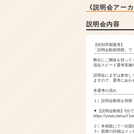
ベ
《説明会アー
ン
チ
ャ
説明会内容
ー・
成
長
【特別早期選考】
企
「説明会動画視聴」で
業
￣￣￣￣￣￣￣￣￣￣
か
弊社にご興味を持って
現在スピード選考実施
ら
ス
説明会にまずは参加し
カ
ますので、選考にあわせ
ウ
本選考の流れ
ト
￣￣￣￣￣￣￣￣￣￣
が
１）説明会動画を視聴
届
く
▼【説明会動画】5分
https://youtu.be/uuY1w
就
活
２）本画面にて一次面
サ
３）面接の詳細はメッ