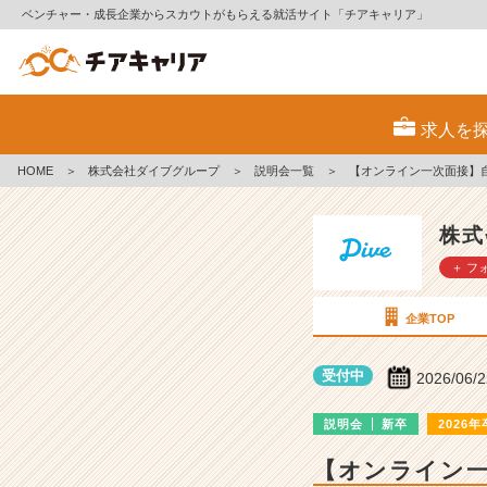
ベンチャー・成長企業からスカウトがもらえる就活サイト「チアキャリア」
株
式
求人を
会
社
HOME
＞
株式会社ダイブグループ
＞
説明会一覧
＞
【オンライン一次面接】
ダ
イ
ブ
株式
グ
＋ フ
ル
ー
プ
企業TOP
の
説
受付中
2026/06/
明
会
説明会
新卒
2026年
詳
細
【オンライン
|