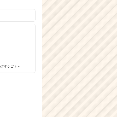
を灯すシゴト～