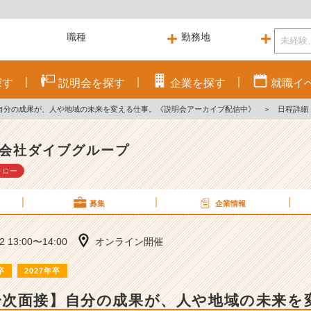
探す
説明会を
探す
企業を
探す
就職
イ
自分の成果が、人や地域の未来を変える仕事。《説明会アーカイブ配信中》
＞
日程詳細
会社ダイブグループ
ォロー
募集
企業情報
22 13:00〜14:00
オンライン開催
卒
2027年卒
一次面接】自分の成果が、人や地域の未来を