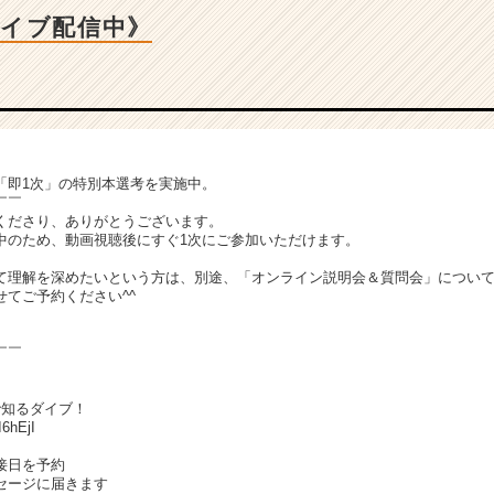
カイブ配信中》
「即1次」の特別本選考を実施中。
￣￣
くださり、ありがとうございます。
中のため、動画視聴後にすぐ1次にご参加いただけます。
て理解を深めたいという方は、別途、「オンライン説明会＆質問会」につい
てご予約ください^^
￣￣
で知るダイブ！
I6hEjI
接日を予約
セージに届きます