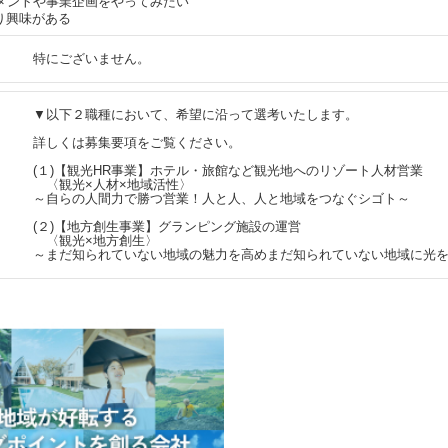
ジメントや事業企画をやってみたい
り興味がある
特にございません。
▼以下２職種において、希望に沿って選考いたします。
詳しくは募集要項をご覧ください。
(１)【観光HR事業】ホテル・旅館など観光地へのリゾート人材営業
〈観光×人材×地域活性〉
～自らの人間力で勝つ営業！人と人、人と地域をつなぐシゴト～
(２)【地方創生事業】グランピング施設の運営
〈観光×地方創生〉
～まだ知られていない地域の魅力を高めまだ知られていない地域に光