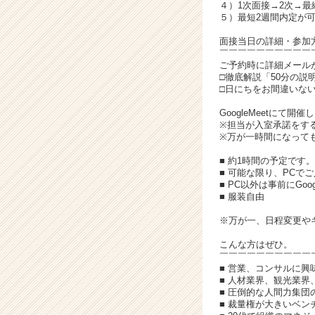
イ
４）1次面接→2次→最
ト
５）最短2週間内定が
チ
面接当日の詳細・参加
ア
￣￣￣￣￣￣￣￣￣￣
キ
ご予約時に詳細メール
ャ
□徹底解説「50分の
□日にちをお間違いな
リ
ア
GoogleMeetにて開催
（C
※担当が入室承諾をす
h
※万が一時間になって
e
■ 約1時間の予定です。
e
■ 可能な限り、PCで
r
■ PC以外は事前にGo
C
■ 服装自由
a
※万が一、日程変更や
r
e
こんな方はぜひ。
e
￣￣￣￣￣￣￣￣￣￣
r）
■ 営業、コンサルに興
■ 人材業界、観光業界
■ 圧倒的な人間力集
■ 裁量権が大きいベ