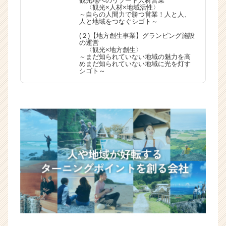
観光地へのリゾート人材営業
〈観光×人材×地域活性〉
～自らの人間力で勝つ営業！人と人、
人と地域をつなぐシゴト～
(２)【地方創生事業】グランピング施設
の運営
〈観光×地方創生〉
～まだ知られていない地域の魅力を高
めまだ知られていない地域に光を灯す
シゴト～