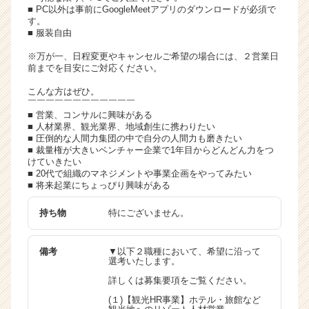
■ PC以外は事前にGoogleMeetアプリのダウンロードが必須で
す。
■ 服装自由
※万が一、日程変更やキャンセルご希望の場合には、２営業日
前までを目安にご対応ください。
こんな方はぜひ。
￣￣￣￣￣￣￣￣￣￣￣￣
■ 営業、コンサルに興味がある
■ 人材業界、観光業界、地域創生に携わりたい
■ 圧倒的な人間力集団の中で自分の人間力も磨きたい
■ 裁量権が大きいベンチャー企業で1年目からどんどん力をつ
けていきたい
■ 20代で組織のマネジメントや事業企画をやってみたい
■ 将来起業にちょっぴり興味がある
持ち物
特にございません。
備考
▼以下２職種において、希望に沿って
選考いたします。
詳しくは募集要項をご覧ください。
(１)【観光HR事業】ホテル・旅館など