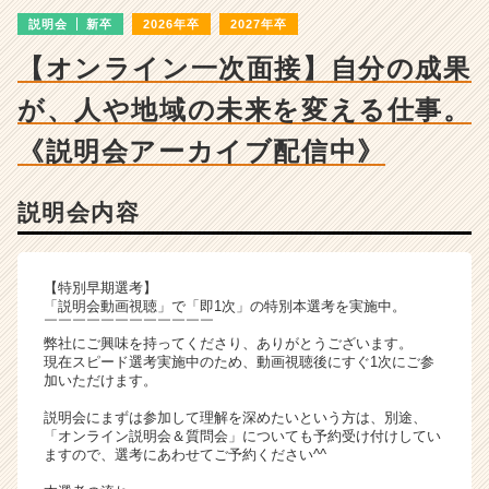
ン
説明会
新卒
2026年卒
2027年卒
チ
ャ
【オンライン一次面接】自分の成果
ー・
成
が、人や地域の未来を変える仕事。
長
企
《説明会アーカイブ配信中》
業
か
説明会内容
ら
ス
カ
ウ
【特別早期選考】
ト
「説明会動画視聴」で「即1次」の特別本選考を実施中。
￣￣￣￣￣￣￣￣￣￣￣￣
が
弊社にご興味を持ってくださり、ありがとうございます。
届
現在スピード選考実施中のため、動画視聴後にすぐ1次にご参
く
加いただけます。
就
説明会にまずは参加して理解を深めたいという方は、別途、
活
「オンライン説明会＆質問会」についても予約受け付けしてい
サ
ますので、選考にあわせてご予約ください^^
イ
ト