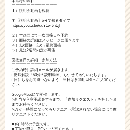
本選考の流れ
チ
￣￣￣￣￣￣￣￣￣￣￣￣
１）説明会動画を視聴
ア
キ
▼【説明会動画】5分で知るダイブ！
ャ
https://youtu.be/uuY1wI6hEjI
リ
２）本画面にて一次面接日を予約
ア
３）面接の詳細はメッセージに届きます
（C
４）1次面接→2次→最終面接
h
５）最短2週間内定が可能
e
面接当日の詳細・参加方法
e
￣￣￣￣￣￣￣￣￣￣￣￣
r
ご予約時に詳細メールが届きます。
C
□徹底解説「50分の説明動画」も併せて送付いたします。
a
□日にちをお間違いないよう、当日は参加用URLへご入室くだ
さい。
r
e
GoogleMeetにて開催します。
e
※担当が入室承諾をするまで、「参加リクエスト」を押したま
r）
までお待ちください。
※万が一時間になってもリクエスト承認されない場合には再度
リクエストください。
■ 約1時間の予定です。
■ 可能な限り、PCでご入室ください。