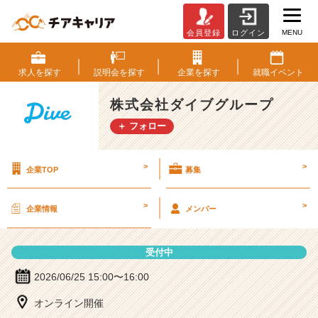
MENU
会員登録
ログイン
株
式
会
求人を
探す
説明会を
探す
企業を
探す
就職
イベント
社
ダ
株式会社ダイブグループ
イ
＋ フォロー
ブ
グ
ル
>
>
企業TOP
募集
ー
プ
の
>
>
企業情報
メンバー
説
明
会
受付中
詳
細
2026/06/25 15:00〜16:00
|
オンライン開催
ベ