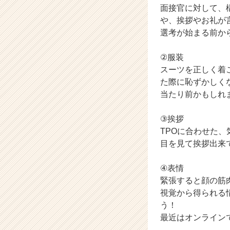
面接官に対して、
就
や、挨拶やお礼が
活
サ
選考が始まる前か
イ
ト
②服装
チ
スーツを正しく着
ア
た際に恥ずかしく
キ
当たり前かもしれ
ャ
リ
ア
③挨拶
（C
TPOに合わせた
h
目を見て挨拶出来
e
e
④表情
r
緊張すると顔の筋
C
視覚から得られる
a
r
う！
e
最近はオンライン
e