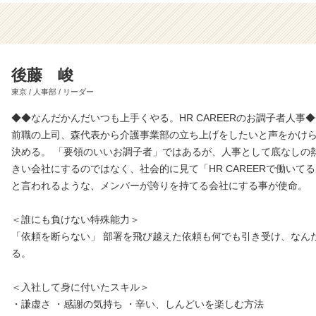
後藤 峻
東京 / 人事部 / リーダー
◆◆なんだかんだいつも上手くやる。HR CAREERのお調子者人事
前職の上司、森代表から介護事業部の立ち上げをしたいと声をかけ
決める。 「要領のいいお調子者」ではあるが、人事として底なしの
きい会社にするのではなく、社会的に見て「HR CAREERで働いて
と言われるような、メンバーが誇りを持てる会社にする事が使命。
＜誰にも負けない特殊能力＞
「依頼を断らない」 部署を飛び越えた依頼も何でも引き受け、なん
る。
＜入社して身に付いたスキル＞
・謙虚さ ・感謝の気持ち ・辛い、しんどいを楽しむ方法