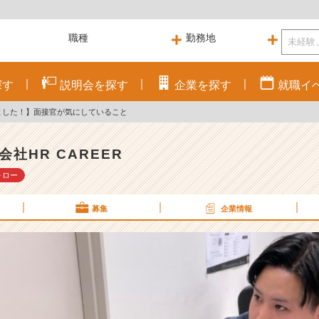
探す
説明会を
探す
企業を
探す
就職
イ
ました！】面接官が気にしていること
会社HR CAREER
ォロー
募集
企業情報