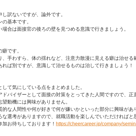
申し訳ないですが、論外です。
ンの基本です。
い場合は面接官の後ろの壁を見つめる意識で行きましょう。
の癖です。
り、手わすら、体の揺れなど、注意力散漫に見える癖は治せる
あれば別ですが、意識して治せるものは治して行きましょう！
として気にしている点をまとめました。
アドバイザーとして面接の対策をとってきた人間ですので、正
志望動機には興味がありません。
質的な人間性や何が好きで何が嫌いかといった部分に興味があ
ろな選考がありますので、就職活動を楽しんでいただければと
参加お待ちしております！
https://cheercareer.jp/company/semi