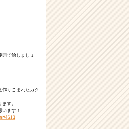
範囲で治しましょ
直作りこまれたガク
ります。
思います！
nar/4613