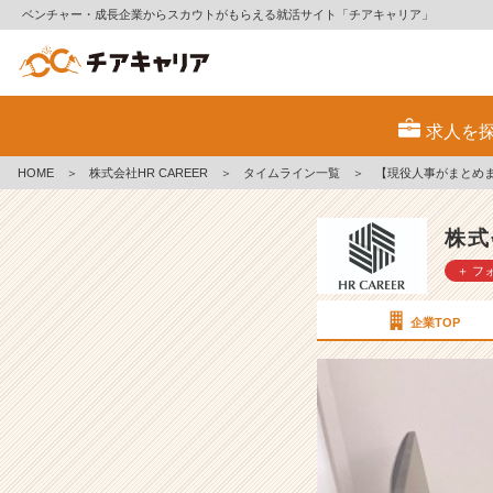
ベンチャー・成長企業からスカウトがもらえる就活サイト「チアキャリア」
【現
役
求人を
人
事
HOME
＞
株式会社HR CAREER
＞
タイムライン一覧
＞
【現役人事がまとめ
が
ま
と
株式
め
＋ フ
ま
し
た！】
企業TOP
面
接
官
が
気
に
し