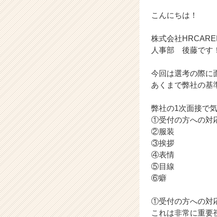
ラ
イ
こんにちは！
ン】
|
株式会社HRCARE
ベ
人事部 後藤です
ン
チ
今回は選考の際に
ャ
ー・
あくまで弊社の基
成
長
弊社の1次面接で
企
①受付の方への対
業
②服装
か
③挨拶
ら
④表情
ス
カ
⑤目線
ウ
⑥癖
ト
が
①受付の方への対
届
これは非常に重要
く