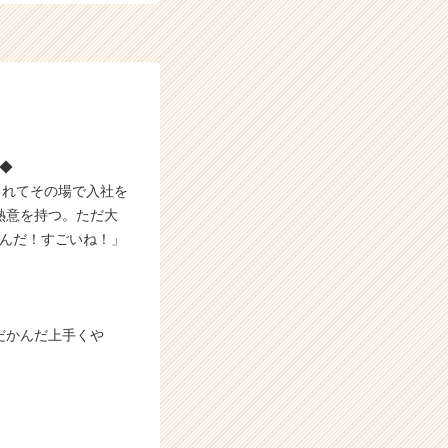
◆◆
られてその場で入社を
熱意を持つ。ただ大
るんだ！すごいね！」
だかんだ上手くや