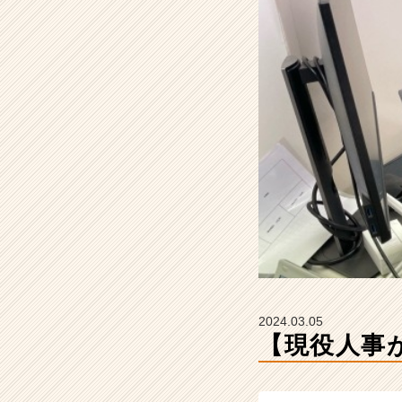
て
い
る
こ
と
【株
式
会
社
H
R
C
A
R
E
E
R
2024.03.05
の
【現役人事
タ
イ
ム