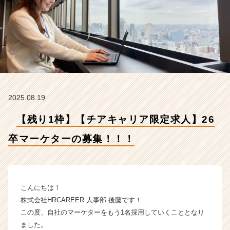
ケ
タ
ー
の
募
集！！！
【株
式
会
2025.08.19
社
H
【残り1枠】【チアキャリア限定求人】26
R
C
卒マーケターの募集！！！
A
R
E
E
R
こんにちは！
の
株式会社HRCAREER 人事部 後藤です！
タ
この度、自社のマーケターをもう1名採用していくこととなり
イ
ました。
ム