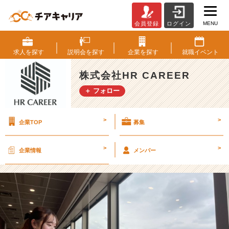
MENU
会員登録
ログイン
【残
り
1
求人を
探す
説明会を
探す
企業を
探す
就職
イベント
枠】
【チ
株式会社HR CAREER
ア
＋ フォロー
キ
ャ
リ
>
>
企業TOP
募集
ア
限
定
>
>
企業情報
メンバー
求
人】
2
6
卒
マ
ー