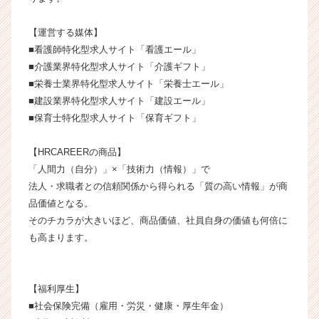
く
就
【運営する媒体】
活
■看護師特化型求人サイト「看護エール」
サ
■介護業界特化型求人サイト「介護ギフト」
イ
ト
■栄養士業界特化型求人サイト「栄養士エール」
チ
■建設業界特化型求人サイト「建設エール」
ア
■保育士特化型求人サイト「保育ギフト」
キ
ャ
【HRCAREERの商品】
リ
「人間力（自分）」×「技術力（情報）」で
ア
法人・求職者との信頼関係から得られる「質の高い情報」が商
（C
h
品価値となる。
e
そのチカラが大きいほど、商品価値、社員自身の価値も何倍に
e
も高まります。
r
C
a
【福利厚生】
r
■社会保険完備（雇用・労災・健康・厚生年金）
e