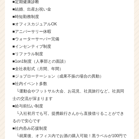
e
■定期健康診断
r）
■結婚、出産お祝い金
■時短勤務制度
■オフィスカジュアルOK
■アニバーサリー休暇
■ウォーターサーバー完備
■インセンティブ制度
■リファラル制度
■1on1制度（人事部との面談）
■全社表彰式（月間、年間）
■ジョブローテーション（成果不振の場合の異動）
■社内イベント多数
└運動会やフットサル大会、お花見、社員旅行など。社員同
士の交流が深まります
■給与前払い制度
└入社初月でも可。提携銀行さんから直接借りることができ
るので安心です
■社内呑み応援制度
└就業後、オフィス内でお酒の購入可能！黒ラベルが100円で