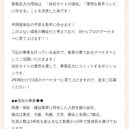
募集拡大の理由は、『自社サイトの強化』『運用を新卒コンビ
ラ
に任せる』ことを決意した為です！
イ
ン】
|
年間億単位の予算を新卒に任せます！
ベ
この上ない成長の機会だと考えており、0からプロのマーケタ
ン
ーに育て上げます！！
チ
ャ
下記の事業を行っている会社で、集客の要であるマーケターと
ー・
してご活躍いただきます！
成
長
自社サイトの運営を通して、事業拡大にコミットするポジショ
企
ンです。
業
2年間かけて1流のマーケターに育て上げますので、是非ご応募
か
ください！
ら
ス
◆◆現在の事業◆◆
カ
医療・福祉・建設業界に特化した人材支援の会社。
ウ
ト
拠点は東京、大阪、札幌、大宮、横浜と全国に7拠点。
が
社員人数は140名を超えるなど創業から5年で急成長を遂げてお
届
ります。