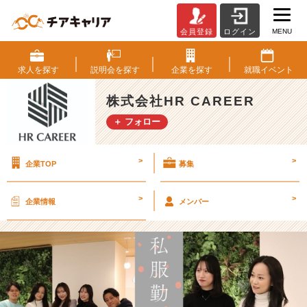
MENU
会員登録
ログイン
私
服
勤
求人を
探す
説明会を
探す
企業を
探す
就職
イベント
務
決
株式会社HR CAREER
定
＋ フォロー
し
ま
し
>
>
企業TOP
募集
た
～！
【株
>
>
企業情報
メンバー
式
会
社
H
R
C
A