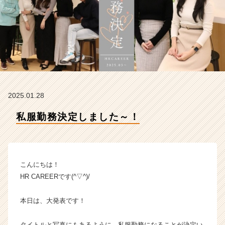
R
E
E
R
の
タ
イ
ム
ラ
2025.01.28
イ
ン】
私服勤務決定しました～！
|
ベ
ン
チ
ャ
こんにちは！
ー・
HR CAREERです(^▽^)/
成
長
本日は、大発表です！
企
業
か
タイトルと写真にもあるように、私服勤務になることが決定い