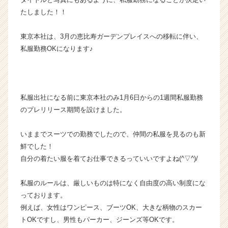
ら
たしました！！
ス
カ
東京本社は、3月の恵比寿ガーデンプレイスへの移転に伴い、
ウ
私服勤務OKになります♪
ト
が
届
く
就
私服出社になる前に東京本社のみ1月6日からの1週間私服勤務
活
のプレリリース期間を設けました。
サ
イ
いままでスーツでの勤務でしたので、仲間の私服を見るのも新
ト
鮮でした！
チ
自分の着たい服を着てお仕事できるっていいですよね(^▽^)/
ア
キ
ャ
私服のルールは、厳しいものは特になく自由度の高い制度にな
リ
っております。
ア
例えば、女性はワンピース、ブーツOK、大きな柄物のスカー
（C
トOKですし、男性もパーカー、ジーンズ等OKです。
h