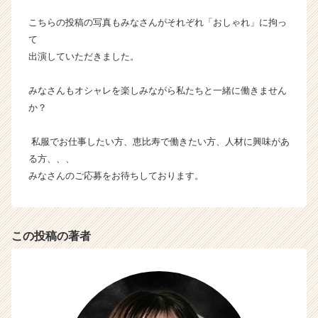
e
こちらの投稿の写真もみなさんがそれぞれ「おしゃれ」に拘っ
e
r
て
C
出演していただきました。
a
r
みなさんもオシャレを楽しみながら私たちと一緒に働きません
e
か？
e
r）
私服でお仕事したい方、恵比寿で働きたい方、人材に興味があ
る方、、、
みなさんのご応募をお待ちしております。
この投稿の著者