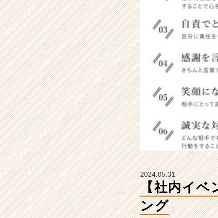
L
U
E
ラ
ン
キ
ン
グ
【株
式
会
社
H
R
C
A
R
2024.05.31
E
【社内イベ
E
R
ング
の