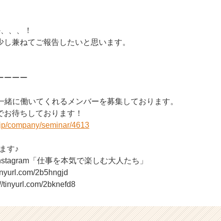
か、、、！
少し兼ねてご報告したいと思います。
ーーーー
では一緒に働いてくれるメンバーを募集しております。
でお待ちしております！
r.jp/company/seminar/4613
てます♪
Instagram「仕事を本気で楽しむ大人たち」
yurl.com/2b5hngjd
nyurl.com/2bknefd8