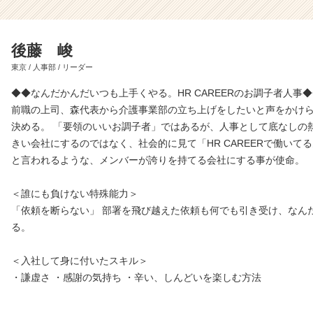
後藤 峻
東京 / 人事部 / リーダー
◆◆なんだかんだいつも上手くやる。HR CAREERのお調子者人事
前職の上司、森代表から介護事業部の立ち上げをしたいと声をかけ
決める。 「要領のいいお調子者」ではあるが、人事として底なしの
きい会社にするのではなく、社会的に見て「HR CAREERで働いて
と言われるような、メンバーが誇りを持てる会社にする事が使命。
＜誰にも負けない特殊能力＞
「依頼を断らない」 部署を飛び越えた依頼も何でも引き受け、なん
る。
＜入社して身に付いたスキル＞
・謙虚さ ・感謝の気持ち ・辛い、しんどいを楽しむ方法