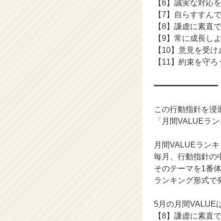
【6】誠実な対応
が
【7】自らすすん
届
【8】謙虚に素直
く
【9】常に成長
就
【10】意見を受
活
サ
【11】約束を守ろ
イ
ト
━━━━━━━━━━━━━
チ
ア
この行動指針を浸
キ
「月間VALUEラ
ャ
リ
ア
月間VALUEラン
（C
毎月、行動指針の中
h
そのテーマを1番
e
ランキング形式で
e
r
5月の月間VALUE
C
【8】謙虚に素直
a