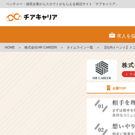
ベンチャー・成長企業からスカウトがもらえる就活サイト「チアキャリア」
【社
内
求人を
イ
ベ
HOME
＞
株式会社HR CAREER
＞
タイムライン一覧
＞
【社内イベント】トコ
ン
ト】
ト
株式
コ
＋ フ
ト
ン
向
企業TOP
き
あ
う！
月
間
V
A