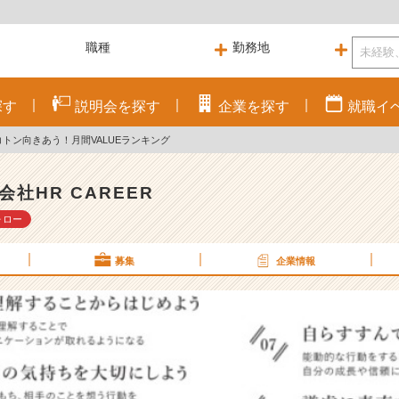
探す
説明会を
探す
企業を
探す
就職
イ
トン向きあう！月間VALUEランキング
会社HR CAREER
ォロー
募集
企業情報