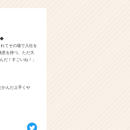
◆◆
られてその場で入社を
熱意を持つ。ただ大
るんだ！すごいね！」
だかんだ上手くや