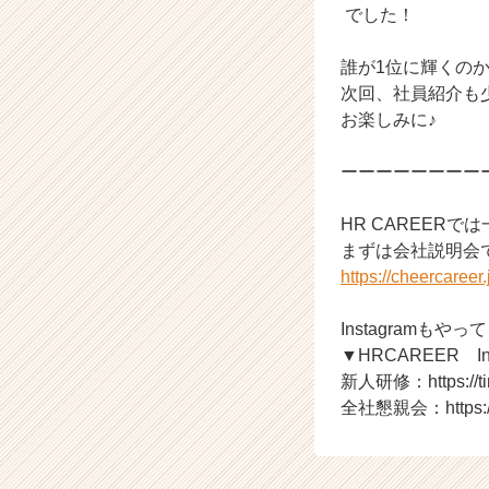
r
でした！
e
e
誰が1位に輝くの
r）
次回、社員紹介も
お楽しみに♪
ーーーーーーーー
HR CAREER
まずは会社説明会
https://cheercaree
Instagramもやっ
▼HRCAREER 
新人研修：https://tin
全社懇親会：https://ti