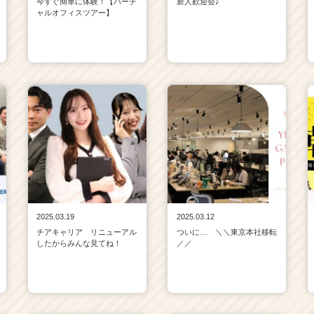
今すぐ簡単に体験！【バーチ
新人歓迎会♪
ャルオフィスツアー】
2025.03.19
2025.03.12
チアキャリア リニューアル
ついに… ＼＼東京本社移転
したからみんな見てね！
／／