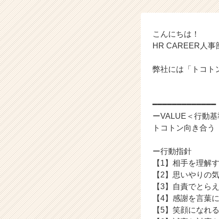
タ
イ
ム
ラ
こんにちは！
イ
HR CAREER人
ン】
|
弊社には「トコトン
ベ
ン
チ
━━━━━━━━━━━━━
ャ
ー・
ーVALUE＜行
成
トコトン向き合う
長
企
ー行動指針
業
【1】相手を理解
か
【2】思いやりの
ら
【3】自責でと
ス
カ
【4】感謝を言葉
ウ
【5】笑顔になれ
ト