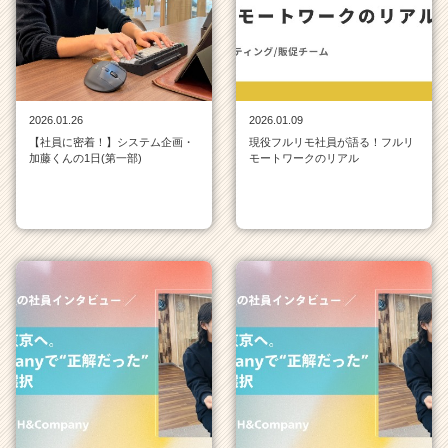
ン
一
覧
|
ベ
ン
2026.01.26
2026.01.09
チ
【社員に密着！】システム企画・
現役フルリモ社員が語る！フルリ
ャ
加藤くんの1日(第一部)
モートワークのリアル
ー・
成
長
企
業
か
ら
ス
カ
ウ
ト
が
届
く