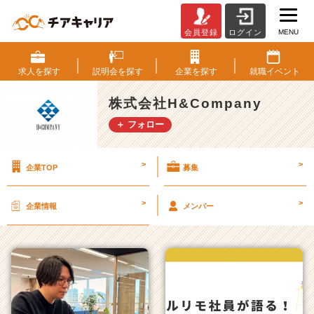
MENU
会員登録
ログイン
株
式
会
求人を
探す
説明会を
探す
企業を
探す
就職
イベント
社
H
株式会社H&Company
&
＋ フォロー
C
o
m
>
>
企業TOP
募集
p
a
n
>
>
企業情報
メンバー
y
の
タ
イ
ム
ラ
イ