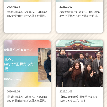
就
2026.01.08
2026.01.07
活
(第3部)岐阜から東京へ。H&Comp
(第2部)岐阜から東京へ。H&Comp
サ
anyで“正解だった”と思えた選択。
anyで“正解だった”と思えた選択。
イ
ト
チ
ア
キ
ャ
リ
ア
（C
h
e
e
r
C
a
2026.01.06
2026.01.05
r
(第1部)岐阜から東京へ。H&Comp
【H&Company】新年明けまして
e
anyで“正解だった”と思えた選択。
おめでとうございます！
e