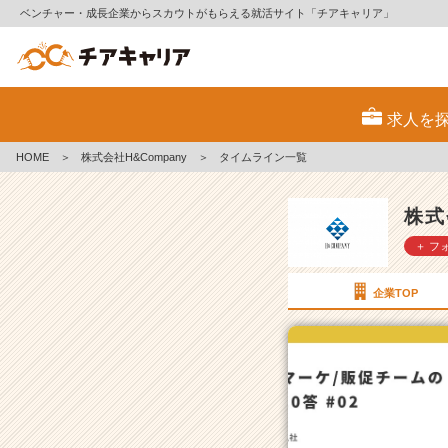
ベンチャー・成長企業からスカウトがもらえる就活サイト「チアキャリア」
株
式
求人を
会
社
HOME
＞
株式会社H&Company
＞
タイムライン一覧
H
&
C
株式
o
＋ フ
m
p
a
企業TOP
n
y
の
タ
イ
ム
ラ