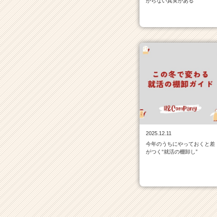
からない真実がある
届
く
就
活
サ
イ
ト
チ
ア
キ
ャ
リ
ア
（C
2025.12.11
h
今年のうちにやっておくと差
がつく“就活の棚卸し”
e
e
r
C
a
r
e