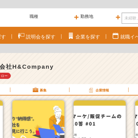
探す
説明会を
探す
企業を
探す
就職
イ
会社H&Company
ォロー
募集
企業情報