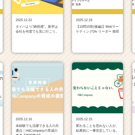
2025.12.22
2025.12.19
タイパより“納得感”。新卒は
【10問10答(後編)】Webマー
会社を何度でも見に行こう。
ケティングDiv リーダー 柴田
2025.12.16
2025.12.15
未経験でも活躍できる人の共
変わることを恐れない人が、
通点｜H&Companyの育成の
結果的に一番安定している。