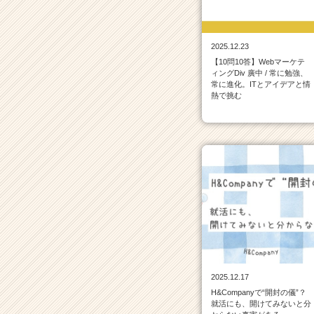
イ
ン
一
2025.12.23
覧
【10問10答】Webマーケテ
|
ィングDiv 廣中 / 常に勉強、
ベ
常に進化。ITとアイデアと情
ン
熱で挑む
チ
ャ
ー・
成
長
企
業
か
ら
ス
カ
ウ
2025.12.17
ト
H&Companyで“開封の儀”？
が
就活にも、開けてみないと分