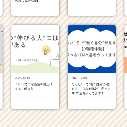
裏側【営業職編】
2025.12.10
2025.12.09
「20代で市場価値を爆上げ
たった1日で“働く自分”が見
する」働き方
える。【3職種体験】学べる
1DAY選考やってます！