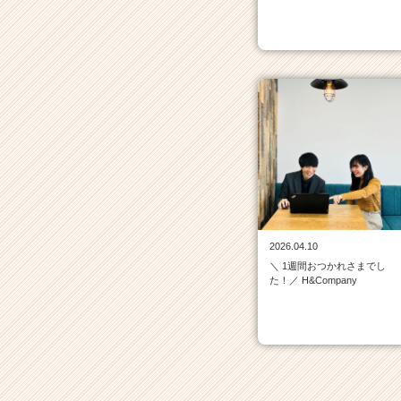
届
く
就
活
サ
イ
ト
チ
ア
キ
ャ
リ
ア
（C
2026.04.10
h
＼ 1週間おつかれさまでし
た！／ H&Company
e
e
r
C
a
r
e