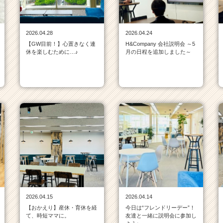
2026.04.28
2026.04.24
【GW目前！】心置きなく連
H&Company 会社説明会 ～5
休を楽しむために…♪
月の日程を追加しました～
2026.04.15
2026.04.14
【おかえり】産休・育休を経
今日は“フレンドリーデー”！
て、時短ママに。
友達と一緒に説明会に参加し