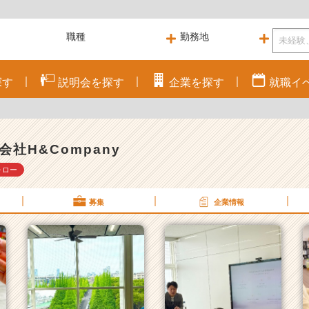
探す
説明会を
探す
企業を
探す
就職
イ
会社H&Company
ォロー
募集
企業情報