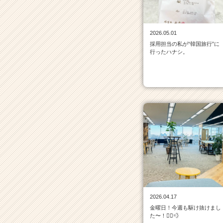
イ
ン
一
2026.05.01
覧
採用担当の私が“韓国旅行”に
|
行ったハナシ。
ベ
ン
チ
ャ
ー・
成
長
企
業
か
ら
ス
カ
ウ
2026.04.17
ト
金曜日！今週も駆け抜けまし
が
た〜！🏃‍♀️💨