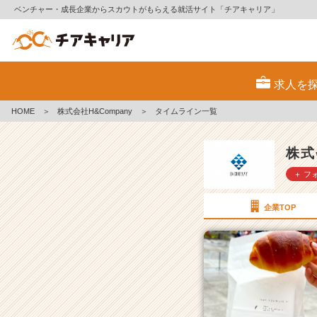
ベンチャー・成長企業からスカウトがもらえる就活サイト「チアキャリア」
株
式
求人を
会
社
HOME
＞
株式会社H&Company
＞
タイムライン一覧
H
&
C
株式
o
＋ フ
m
p
a
企業TOP
n
y
の
タ
イ
ム
ラ