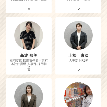
高波 那美
上松 康汰
福岡支店 採用責任者⇒東京
人事部 HRBP
本社に異動 人事部 採用担
当