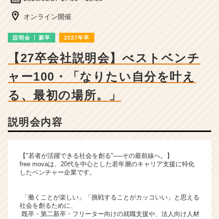
ベ
ン
オンライン開催
チ
ャ
説明会
新卒
2027年卒
ー・
成
【27卒会社説明会】べストベンチ
長
ャー100・「なりたい自分を叶え
企
業
る、最初の場所。」
か
ら
ス
説明会内容
カ
ウ
ト
【"若者が活躍できる社会を創る"──その最前線へ。】
が
free movaは、20代を中心とした若年層のキャリア支援に特化
届
したベンチャー企業です。
く
就
「働くことが楽しい」「挑戦することがカッコいい」と思える
活
社会を創るために、
サ
既卒・第二新卒・フリーター向けの就職支援や、法人向け人材
イ