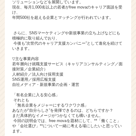
ソリューションなどを展開しています。
ト
現在、毎月1,000名以上の若者がfree movaのキャリア面談を受
チ
け、
年間500社を超える企業とマッチングが行われています。
ア
キ
ャ
さらに、SNSマーケティングや新規事業の立ち上げなどにも
リ
積極的に取り組んでおり、
今後も“次世代のキャリア支援カンパニー”として進化を続けて
ア
いきます。
（C
h
▽主な事業内容
e
若年層向け就職支援サービス（キャリアコンサルティング／面
接対策／企業紹介）
e
人材紹介／法人向け採用支援
r
SNS運用／採用広報支援
C
自社メディア・新規事業の企画・運営
a
「有名企業に入る安心感」
r
それとも
e
「無名企業をメジャーにするワクワク感」
e
あなたが“自分らしさ”を発揮できるのは、どちらですか？
r）
まだ具体的なイメージがつかなくても構いません。
今回の説明会では、free movaを題材にして、**「働くこと」
や「会社選び」**について一緒に考える場にしたいと思ってい
ます。