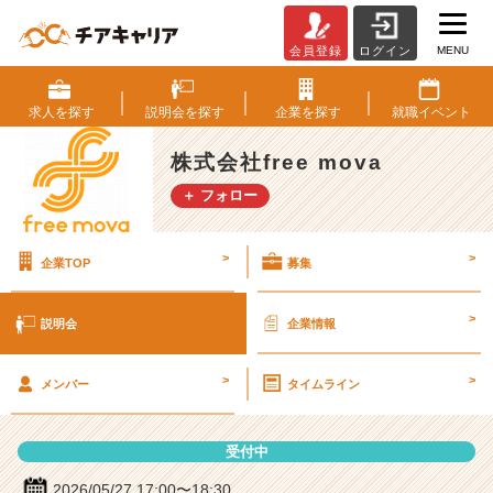
MENU
会員登録
ログイン
株
式
会
求人を
探す
説明会を
探す
企業を
探す
就職
イベント
社
f
株式会社free mova
r
＋ フォロー
e
e
m
>
>
企業TOP
募集
o
v
a
>
説明会
企業情報
の
説
>
>
明
メンバー
タイムライン
会
詳
受付中
細
|
2026/05/27 17:00〜18:30