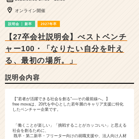
ベ
ン
オンライン開催
チ
ャ
説明会
新卒
2027年卒
ー・
成
【27卒会社説明会】べストベンチ
長
ャー100・「なりたい自分を叶え
企
業
る、最初の場所。」
か
ら
ス
説明会内容
カ
ウ
ト
【"若者が活躍できる社会を創る"──その最前線へ。】
が
free movaは、20代を中心とした若年層のキャリア支援に特化
届
したベンチャー企業です。
く
就
「働くことが楽しい」「挑戦することがカッコいい」と思える
活
社会を創るために、
サ
既卒・第二新卒・フリーター向けの就職支援や、法人向け人材
イ