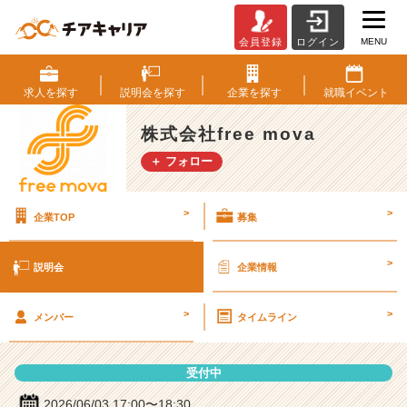
MENU
会員登録
ログイン
株
式
会
求人を
探す
説明会を
探す
企業を
探す
就職
イベント
社
f
株式会社free mova
r
＋ フォロー
e
e
m
>
>
企業TOP
募集
o
v
a
>
説明会
企業情報
の
説
>
>
明
メンバー
タイムライン
会
詳
受付中
細
|
2026/06/03 17:00〜18:30