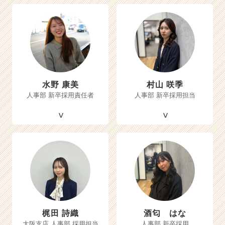
水野 康美
村山 咲季
人事部 新卒採用責任者
人事部 新卒採用担当
梶田 詩織
酒匂 はな
大阪支店 人事部 採用担当
人事部 新卒採用