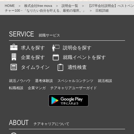
HOME
＞
株式会社free mova
＞
説明会一覧
＞
【27卒会社説明会】べストベン
チャー100・「なりたい自分を叶える、最初の場所。」
＞
日程詳細
SERVICE
就職サービス
求人を探す
説明会を探す
企業を探す
就職イベントを探す
タイムライン
適性検査
就活ノウハウ
選考体験談
スペシャルコンテンツ
就活相談
転職相談
企業マンガ
チアキャリアユーザーガイド
ABOUT
チアキャリアについて