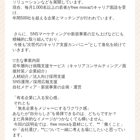
ソリューションなどを展開しています。
ト
現在、毎月1,000名以上の若者がfree movaのキャリア面談を受
チ
け、
年間500社を超える企業とマッチングが行われています。
ア
キ
ャ
さらに、SNSマーケティングや新規事業の立ち上げなどにも
リ
積極的に取り組んでおり、
今後も“次世代のキャリア支援カンパニー”として進化を続けて
ア
いきます。
（C
h
▽主な事業内容
e
若年層向け就職支援サービス（キャリアコンサルティング／面
接対策／企業紹介）
e
人材紹介／法人向け採用支援
r
SNS運用／採用広報支援
C
自社メディア・新規事業の企画・運営
a
「有名企業に入る安心感」
r
それとも
e
「無名企業をメジャーにするワクワク感」
e
あなたが“自分らしさ”を発揮できるのは、どちらですか？
r）
まだ具体的なイメージがつかなくても構いません。
今回の説明会では、free movaを題材にして、**「働くこと」
や「会社選び」**について一緒に考える場にしたいと思ってい
ます。