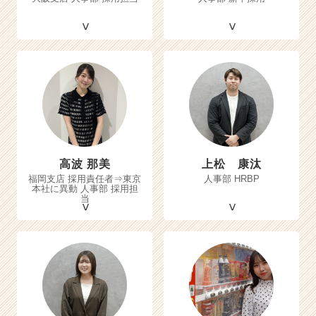
高波 那美
上松 康汰
福岡支店 採用責任者⇒東京
人事部 HRBP
本社に異動 人事部 採用担
当