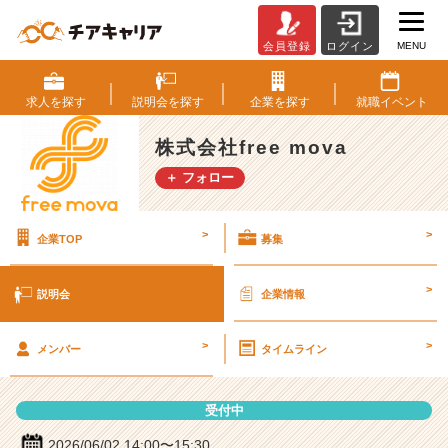
MENU
会員登録
ログイン
株
式
会
求人を
探す
説明会を
探す
企業を
探す
就職
イベント
社
f
株式会社free mova
r
＋ フォロー
e
e
m
>
>
企業TOP
募集
o
v
a
>
説明会
企業情報
の
説
>
>
明
メンバー
タイムライン
会
詳
受付中
細
|
2026/06/02 14:00〜15:30