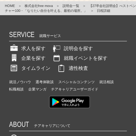
HOME
＞
株式会社free mova
＞
説明会一覧
＞
【27卒会社説明会】べストベン
チャー100・「なりたい自分を叶える、最初の場所。」
＞
日程詳細
SERVICE
就職サービス
求人を探す
説明会を探す
企業を探す
就職イベントを探す
タイムライン
適性検査
就活ノウハウ
選考体験談
スペシャルコンテンツ
就活相談
転職相談
企業マンガ
チアキャリアユーザーガイド
ABOUT
チアキャリアについて