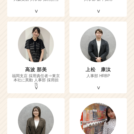
高波 那美
上松 康汰
福岡支店 採用責任者⇒東京
人事部 HRBP
本社に異動 人事部 採用担
当