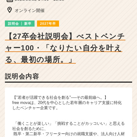
ベ
ン
オンライン開催
チ
ャ
説明会
新卒
2027年卒
ー・
成
【27卒会社説明会】べストベンチ
長
ャー100・「なりたい自分を叶え
企
業
る、最初の場所。」
か
ら
ス
説明会内容
カ
ウ
ト
【"若者が活躍できる社会を創る"──その最前線へ。】
が
free movaは、20代を中心とした若年層のキャリア支援に特化
届
したベンチャー企業です。
く
就
「働くことが楽しい」「挑戦することがカッコいい」と思える
活
社会を創るために、
サ
既卒・第二新卒・フリーター向けの就職支援や、法人向け人材
イ