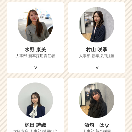
水野 康美
村山 咲季
人事部 新卒採用責任者
人事部 新卒採用担当
梶田 詩織
酒匂 はな
大阪支店 人事部 採用担当
人事部 新卒採用