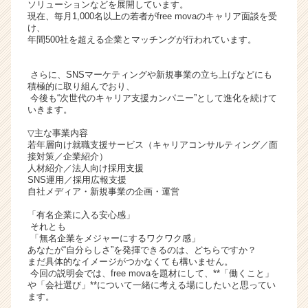
ソリューションなどを展開しています。
ト
現在、毎月1,000名以上の若者がfree movaのキャリア面談を受
チ
け、
年間500社を超える企業とマッチングが行われています。
ア
キ
ャ
さらに、SNSマーケティングや新規事業の立ち上げなどにも
リ
積極的に取り組んでおり、
今後も“次世代のキャリア支援カンパニー”として進化を続けて
ア
いきます。
（C
h
▽主な事業内容
e
若年層向け就職支援サービス（キャリアコンサルティング／面
接対策／企業紹介）
e
人材紹介／法人向け採用支援
r
SNS運用／採用広報支援
C
自社メディア・新規事業の企画・運営
a
「有名企業に入る安心感」
r
それとも
e
「無名企業をメジャーにするワクワク感」
e
あなたが“自分らしさ”を発揮できるのは、どちらですか？
r）
まだ具体的なイメージがつかなくても構いません。
今回の説明会では、free movaを題材にして、**「働くこと」
や「会社選び」**について一緒に考える場にしたいと思ってい
ます。