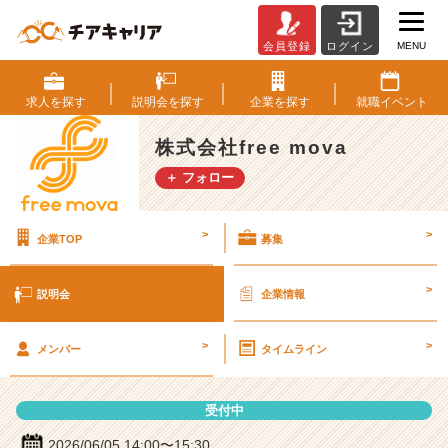
MENU
会員登録
ログイン
株
式
会
求人を
探す
説明会を
探す
企業を
探す
就職
イベント
社
f
株式会社free mova
r
＋ フォロー
e
e
m
>
>
企業TOP
募集
o
v
a
>
説明会
企業情報
の
説
>
>
明
メンバー
タイムライン
会
詳
受付中
細
|
2026/06/05 14:00〜15:30