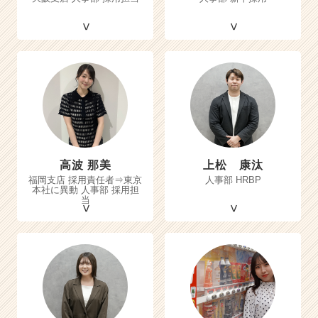
高波 那美
上松 康汰
福岡支店 採用責任者⇒東京
人事部 HRBP
本社に異動 人事部 採用担
当