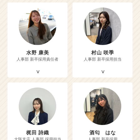
水野 康美
村山 咲季
人事部 新卒採用責任者
人事部 新卒採用担当
梶田 詩織
酒匂 はな
大阪支店 人事部 採用担当
人事部 新卒採用