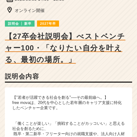
ベ
ン
オンライン開催
チ
ャ
説明会
新卒
2027年卒
ー・
成
【27卒会社説明会】べストベンチ
長
ャー100・「なりたい自分を叶え
企
業
る、最初の場所。」
か
ら
ス
説明会内容
カ
ウ
ト
【"若者が活躍できる社会を創る"──その最前線へ。】
が
free movaは、20代を中心とした若年層のキャリア支援に特化
届
したベンチャー企業です。
く
就
「働くことが楽しい」「挑戦することがカッコいい」と思える
活
社会を創るために、
サ
既卒・第二新卒・フリーター向けの就職支援や、法人向け人材
イ