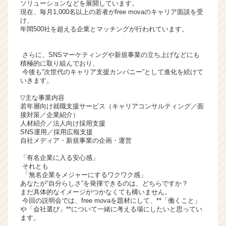
ソリューションなどを展開しています。
ト
現在、毎月1,000名以上の若者がfree movaのキャリア面談を受
チ
け、
年間500社を超える企業とマッチングが行われています。
ア
キ
ャ
さらに、SNSマーケティングや新規事業の立ち上げなどにも
リ
積極的に取り組んでおり、
今後も“次世代のキャリア支援カンパニー”として進化を続けて
ア
いきます。
（C
h
▽主な事業内容
e
若年層向け就職支援サービス（キャリアコンサルティング／面
接対策／企業紹介）
e
人材紹介／法人向け採用支援
r
SNS運用／採用広報支援
C
自社メディア・新規事業の企画・運営
a
「有名企業に入る安心感」
r
それとも
e
「無名企業をメジャーにするワクワク感」
e
あなたが“自分らしさ”を発揮できるのは、どちらですか？
r）
まだ具体的なイメージがつかなくても構いません。
今回の説明会では、free movaを題材にして、**「働くこと」
や「会社選び」**について一緒に考える場にしたいと思ってい
ます。