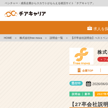
ベンチャー・成長企業からスカウトがもらえる就活サイト「チアキャリア」
株
式
求人を
会
社
HOME
＞
株式会社free mova
＞
説明会一覧
＞
【27卒会社説明会】べストベ
f
r
e
株式
e
＋ フ
m
o
v
企業TOP
a
の
受付中
2026/06/
説
明
説明会
新卒
2027年
会
詳
【27卒会社説
細