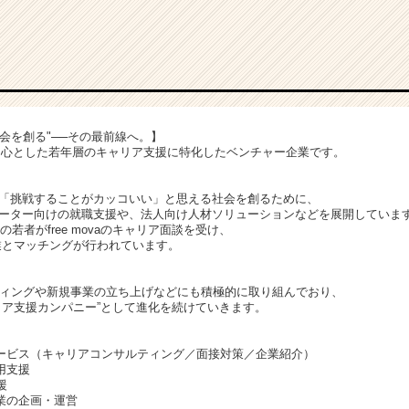
会を創る"──その最前線へ。】
20代を中心とした若年層のキャリア支援に特化したベンチャー企業です。
「挑戦することがカッコいい」と思える社会を創るために、
ーター向けの就職支援や、法人向け人材ソリューションなどを展開していま
上の若者がfree movaのキャリア面談を受け、
業とマッチングが行われています。
ティングや新規事業の立ち上げなどにも積極的に取り組んでおり、
リア支援カンパニー”として進化を続けていきます。
ービス（キャリアコンサルティング／面接対策／企業紹介）
用支援
援
業の企画・運営