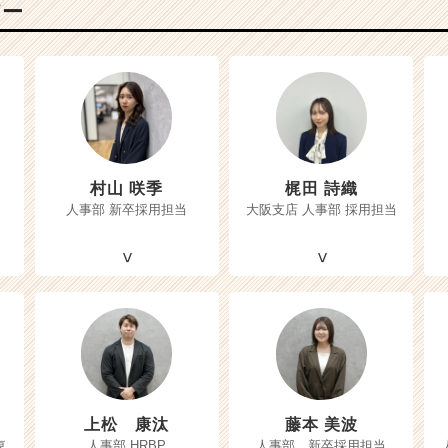
バー
村山 咲季
梶田 詩織
人事部 新卒採用担当
大阪支店 人事部 採用担当
上松 康汰
藤本 美波
東
人事部 HRBP
人事部 新卒採用担当