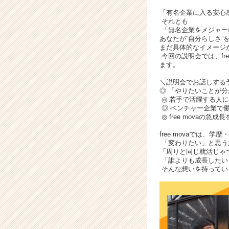
サ
イ
「有名企業に入る安心
それとも
ト
「無名企業をメジャー
チ
あなたが“自分らしさ”
ア
まだ具体的なイメージ
キ
今回の説明会では、fr
ます。
ャ
リ
＼説明会でお話しする
ア
◎ 「やりたいことが
（C
◎ 若手で活躍する人に
◎ ベンチャー企業で
h
◎ free movaの
e
e
free movaでは、
r
「変わりたい」と思う意
「周りと同じ就活じゃ
C
「誰よりも成長したい
a
そんな想いを持ってい
r
e
e
r）