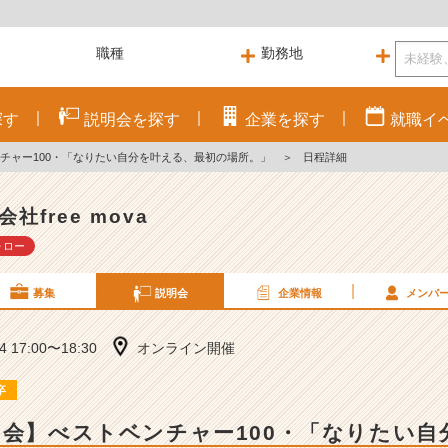
探す
説明会を
探す
企業を
探す
就職
イ
ンチャー100・「なりたい自分を叶える、最初の場所。」
＞
日程詳細
会社free mova
ォロー
募集
説明会
企業情報
メンバ
04 17:00〜18:30
オンライン開催
卒
明会】べストベンチャー100・「なりたい自