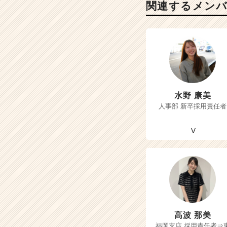
関連するメン
水野 康美
人事部 新卒採用責任者
高波 那美
福岡支店 採用責任者⇒