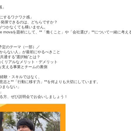
感」
にするワクワク感」
を発揮できるのは、どちらですか？
がつかなくても構いません。
ee movaを題材にして、**「働くこと」や「会社選び」**について一緒に考
予定のテーマ（一部）／
分からない人」が最初にやるべきこと
共通する“選択軸”とは？
働くリアルなメリット・デメリット
急成長を支える事業とチームの裏側
学歴・経験・スキルではなく、
志と**「行動に移す力」**を何よりも大切にしています。
つまらない」
」
る方、ぜひ説明会でお会いしましょう！