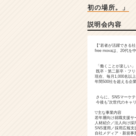
|
初の場所。」
ベ
ン
チ
説明会内容
ャ
ー・
成
【"若者が活躍できる社
長
free movaは、
企
業
「働くことが楽しい」
か
既卒・第二新卒・フリ
ら
現在、毎月1,000名以
ス
年間500社を超える企
カ
ウ
さらに、SNSマーケ
ト
今後も“次世代のキャ
が
届
▽主な事業内容
若年層向け就職支援サ
く
人材紹介／法人向け採
就
SNS運用／採用広報支
活
自社メディア・新規事