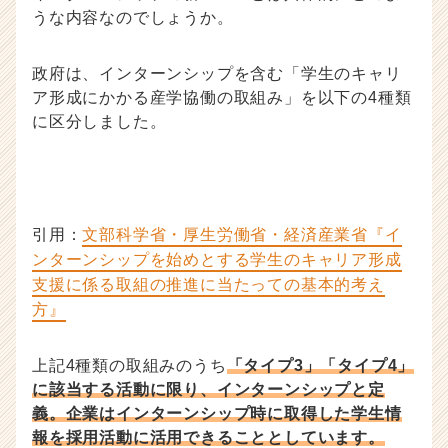
C
うな内容なのでしょうか。
a
r
e
政府は、インターンシップを含む「学生のキャリ
e
ア形成にかかる産学協働の取組み」を以下の4種類
r）
に区分しました。
引用：
文部科学省・厚生労働省・経済産業省『イ
ンターンシップを始めとする学生のキャリア形成
支援に係る取組の推進に当たっての基本的考え
方』
上記4種類の取組みのうち
「タイプ3」「タイプ4」
に該当する活動に限り、インターンシップと定
義。企業はインターンシップ時に取得した学生情
報を採用活動に活用できることとしています。