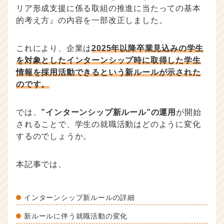
リア形成支援に係る取組の推進に当たっての基本
活
ノ
的考え方』の内容を一部改正しました。
ウ
ハ
これにより、企業は
2025年以降卒業見込みの学生
ウ
を対象としたインターンシップ時に取得した学生
記
情報を採用活動できるという新ルールが示された
事
|
のです。
ベ
ン
では、
”インターンシップ新ルール”の運用
が開始
チ
されることで、学生の就職活動はどのように変化
ャ
ー・
するのでしょうか。
成
長
本記事では、
企
業
か
インターンシップ新ルールの詳細
ら
ス
新ルールに伴う就職活動の変化
カ