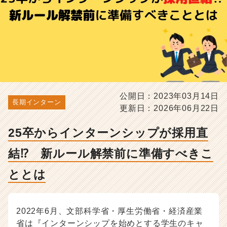
ル
ー
ル
解
禁
前
に
準
備
公開日：2023年03月14日
す
長期インターン
更新日：2026年06月22日
べ
き
こ
25卒からインターンシップが採用直
と
結⁉ 新ルール解禁前に準備すべきこ
と
は
ととは
-
選
考
対
2022年6月、文部科学省・厚生労働省・経済産業
策・
省は『インターンシップを始めとする学生のキャ
就