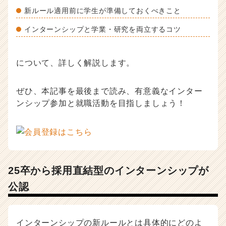
ウ
新ルール適用前に学生が準備しておくべきこと
ト
が
インターンシップと学業・研究を両立するコツ
届
く
就
について、詳しく解説します。
活
サ
イ
ぜひ、本記事を最後まで読み、有意義なインター
ト
ンシップ参加と就職活動を目指しましょう！
チ
ア
キ
ャ
リ
ア
25卒から採用直結型のインターンシップが
（C
公認
h
e
e
r
インターンシップの新ルールとは具体的にどのよ