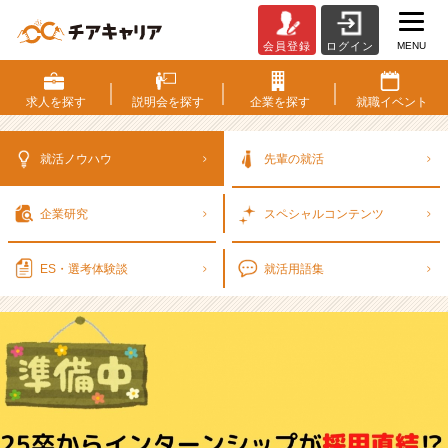
MENU
会員登録
ログイン
2
5
卒
求人を
探す
説明会を
探す
企業を
探す
就職
イベント
か
ら
イ
就活ノウハウ
先輩の就活
ン
タ
企業研究
スペシャル
コンテンツ
ー
ン
シ
ES・選考
体験談
就活用語集
ッ
プ
が
採
用
直
結⁉
新