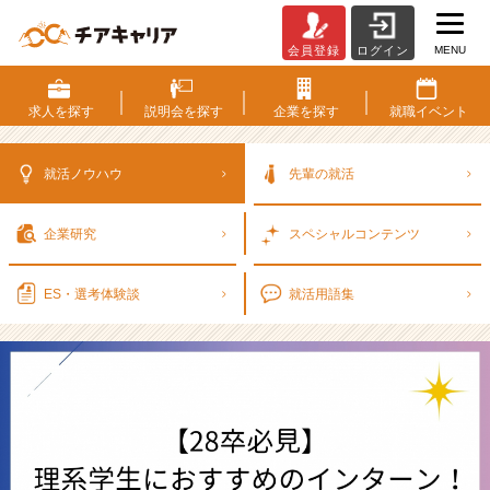
MENU
会員登録
ログイン
【2
8
卒
求人を
探す
説明会を
探す
企業を
探す
就職
イベント
必
見】
理
就活ノウハウ
先輩の就活
系
学
企業研究
スペシャル
コンテンツ
生
に
お
ES・選考
体験談
就活用語集
す
す
め
の
イ
ン
タ
ー