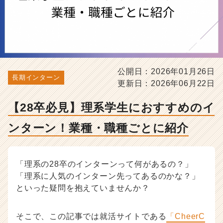
ン！
業
種・
職
種
ご
と
公開日：2026年01月26日
に
長期インターン
更新日：2026年06月22日
紹
介
【28卒必見】理系学生におすすめのイ
-
選
ンターン！業種・職種ごとに紹介
考
対
策・
就
「理系の28卒のインターンって何があるの？」
活
「理系に人気のインターン先ってあるのかな？」
ノ
といった疑問を抱えていませんか？
ウ
ハ
ウ
そこで、この記事では就活サイトである
「CheerC
記