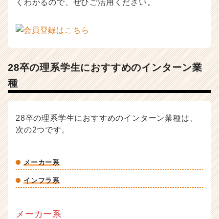
くわかるので、ぜひご活用ください。
活
サ
イ
ト
チ
ア
28卒の理系学生におすすめのインターン業
キ
ャ
種
リ
ア
（C
28卒の理系学生におすすめのインターン業種は、
h
e
次の2つです。
e
r
C
メーカー系
a
インフラ系
r
e
e
r）
メーカー系