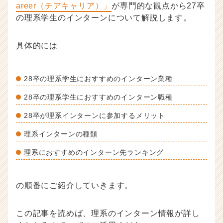
areer（チアキャリア）」
が専門的な観点から27卒
事
の理系学生のインターンについて解説します。
|
ベ
ン
具体的には
チ
ャ
ー・
28卒の理系学生におすすめのインターン業種
成
長
28卒の理系学生におすすめのインターン職種
企
業
28卒が理系インターンに参加するメリット
か
理系インターンの種類
ら
ス
理系におすすめのインターン先ランキング
カ
ウ
ト
の順番にご紹介していきます。
が
届
く
この記事を読めば、理系のインターン情報が詳し
就