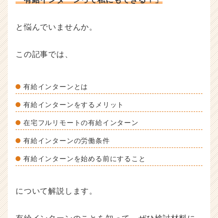
ハ
ウ
と悩んでいませんか。
記
事
|
この記事では、
ベ
ン
チ
有給インターンとは
ャ
ー・
有給インターンをするメリット
成
長
在宅フルリモートの有給インターン
企
有給インターンの労働条件
業
か
有給インターンを始める前にすること
ら
ス
カ
について解説します。
ウ
ト
が