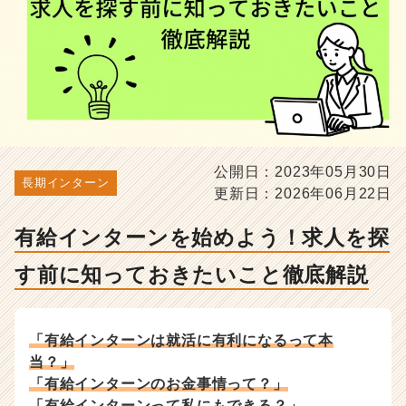
知
っ
て
お
き
た
い
こ
と
公開日：2023年05月30日
徹
長期インターン
更新日：2026年06月22日
底
解
説
有給インターンを始めよう！求人を探
-
す前に知っておきたいこと徹底解説
選
考
対
策・
「有給インターンは就活に有利になるって本
就
当？」
活
「有給インターンのお金事情って？」
ノ
ウ
「有給インターンって私にもできる？」