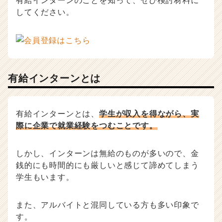
有給インターンのことを知って、ぜひ検討材料に
届
してください。
く
就
活
サ
イ
ト
有給インターンとは
チ
ア
キ
ャ
有給インターンとは、
学生が収入を得ながら、実
リ
際に企業で就業経験をつむことです。
ア
（C
h
しかし、インターンは無給のものが多いので、金
e
銭的にも時間的にも厳しいと感じて諦めてしまう
e
学生もいます。
r
C
a
また、アルバイトと混同している方も多い印象で
r
す。