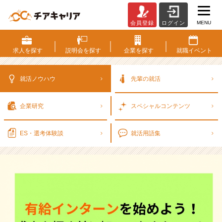
MENU
会員登録
ログイン
有
給
イ
求人を
探す
説明会を
探す
企業を
探す
就職
イベント
ン
タ
ー
就活ノウハウ
先輩の就活
ン
を
企業研究
スペシャル
コンテンツ
始
め
よ
ES・選考
体験談
就活用語集
う！
求
人
を
探
す
前
に