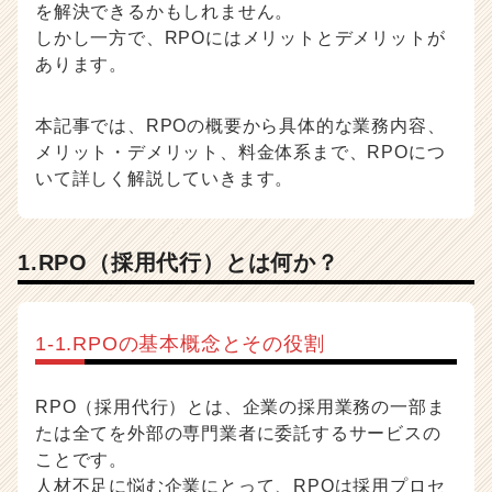
を解決できるかもしれません。
記
しかし一方で、RPOにはメリットとデメリットが
事
あります。
|
ベ
ン
本記事では、RPOの概要から具体的な業務内容、
チ
メリット・デメリット、料金体系まで、RPOにつ
ャ
いて詳しく解説していきます。
ー・
成
長
企
1.RPO（採用代行）とは何か？
業
か
ら
1-1.RPOの基本概念とその役割
ス
カ
ウ
RPO（採用代行）とは、企業の採用業務の一部ま
ト
たは全てを外部の専門業者に委託するサービスの
が
届
ことです。
く
人材不足に悩む企業にとって、RPOは採用プロセ