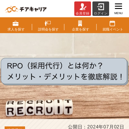
MENU
会員登録
ログイン
R
P
O
求人を
探す
説明会を
探す
企業を
探す
就職
イベント
（採
用
代
行）
と
は
何
か？
メ
リ
ッ
ト・
デ
メ
リ
ッ
公開日：2024年07月02日