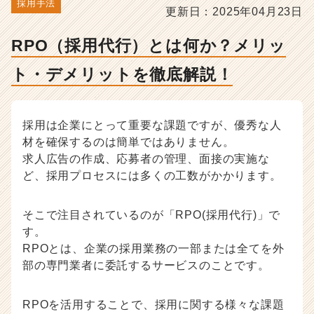
ト
採用手法
更新日：2025年04月23日
を
徹
RPO（採用代行）とは何か？メリッ
底
解
ト・デメリットを徹底解説！
説！
-
人
事・
採用は企業にとって重要な課題ですが、優秀な人
採
材を確保するのは簡単ではありません。
用
求人広告の作成、応募者の管理、面接の実施な
担
ど、採用プロセスには多くの工数がかかります。
当
者
向
そこで注目されているのが「RPO(採用代行)」で
け
す。
採
RPOとは、企業の採用業務の一部または全てを外
用
部の専門業者に委託するサービスのことです。
ノ
ウ
ハ
RPOを活用することで、採用に関する様々な課題
ウ