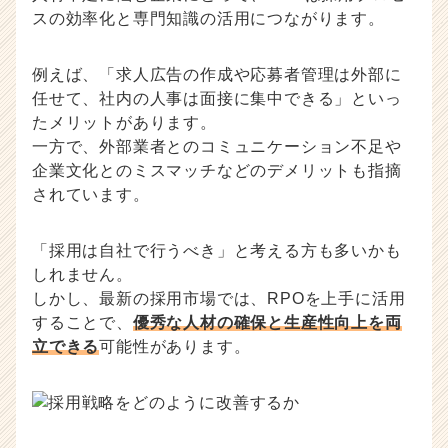
就
スの効率化と専門知識の活用につながります。
活
サ
例えば、「求人広告の作成や応募者管理は外部に
イ
ト
任せて、社内の人事は面接に集中できる」といっ
チ
たメリットがあります。
ア
一方で、外部業者とのコミュニケーション不足や
キ
企業文化とのミスマッチなどのデメリットも指摘
ャ
されています。
リ
ア
（C
「採用は自社で行うべき」と考える方も多いかも
h
しれません。
e
しかし、最新の採用市場では、RPOを上手に活用
e
することで、
優秀な人材の確保と生産性向上を両
r
立できる
可能性があります。
C
a
r
e
e